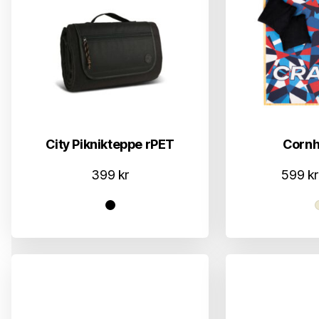
City Piknikteppe rPET
Cornho
399
kr
599
kr