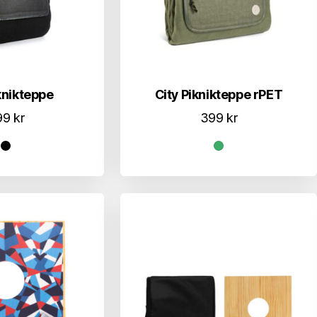
knikteppe
City Piknikteppe rPET
99
kr
399
kr