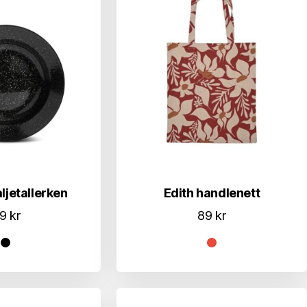
ljetallerken
Edith handlenett
19
kr
89
kr