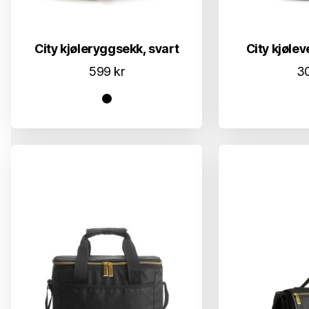
City kjøleryggsekk, svart
City kjølev
599
kr
3