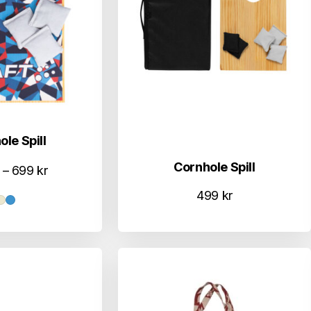
le Spill
Cornhole Spill
Prisområde:
–
699
kr
599 kr
499
kr
til
699 kr