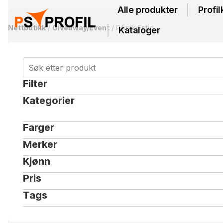
Alle produkter
Profil
Nettbutikk
/
Giveaway/Event
/ Piknik/Fritid
Kataloger
Filter
Kategorier
Farger
Merker
Kjønn
Pris
Tags