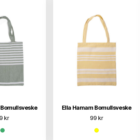
 Bomullsveske
Ella Hamam Bomullsveske
99
kr
99
kr