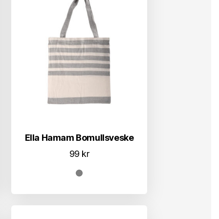
Ella Hamam Bomullsveske
99
kr