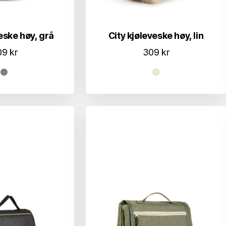
eske høy, grå
City kjøleveske høy, lin
09
kr
309
kr