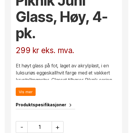
Piknik Juni
Glass, Høy, 4-
pk.
299
kr
eks. mva.
Et høyt glass på fot, laget av akrylplast, i en
luksuriøs eggeskallhvit farge med et vakkert
krystallmønster. Glasset tilhører Piknik-serien
og fungerer godt på stranden, i skogen, i båten
Vis mer
og i vinterhagen. Vi liker å bruke dette glasset
til juice men også til en drink på en varm
Produktspesifikasjoner
sommernatt. Finnes også i klar plast (artikkel
5017784). Leveres i 4-pakning.
Piknik
-
+
Juni