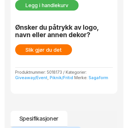
Glass,
Legg i handlekurv
Høy,
4-
pk.
antall
Ønsker du påtrykk av logo,
navn eller annen dekor?
Slik gjør du det
Produktnummer:
5018173
Kategorier:
Giveaway/Event
,
Piknik/Fritid
Merke:
Sagaform
Spesifikasjoner