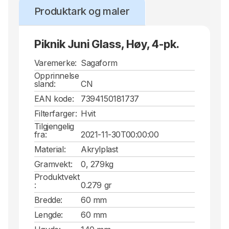
Produktark og maler
Piknik Juni Glass, Høy, 4-pk.
Varemerke:
Sagaform
Opprinnelse
sland:
CN
EAN kode:
7394150181737
Filterfarger:
Hvit
Tilgjengelig
fra:
2021-11-30T00:00:00
Material:
Akrylplast
Gramvekt:
0, 279kg
Produktvekt
:
0.279 gr
Bredde:
60 mm
Lengde:
60 mm