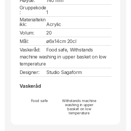
Høyde:
140 mm
Gruppekode
:
1
Materialtekn
ikk:
Acrylic
Volum:
20
Mål:
ø6x14cm 20cl
Vaskeråd:
Food safe, Withstands
machine washing in upper basket on low
temperature
Designer:
Studio Sagaform
Vaskeråd
Food safe
Withstands machine
washing in upper
basket on low
temperature