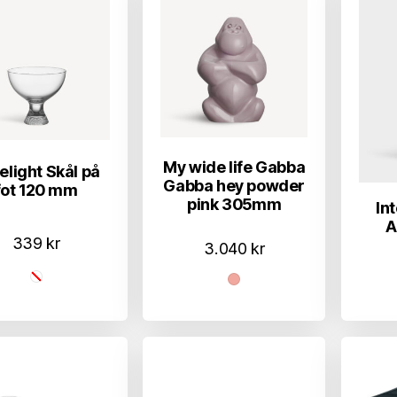
My wide life Gabba
elight Skål på
Gabba hey powder
fot 120 mm
pink 305mm
In
A
339
kr
3.040
kr