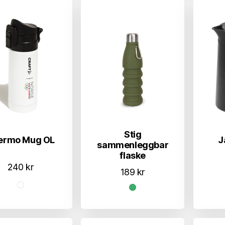
Stig
ermo Mug OL
J
sammenleggbar
flaske
240
kr
189
kr