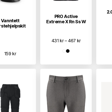
2.
PRO Active
Vanntett
Extreme X Rn Ss W
rstehjelpskit
Prisområde:
431
kr
–
467
kr
431 kr
159
kr
til
467 kr