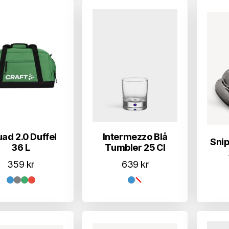
ad 2.0 Duffel
Intermezzo Blå
Snip
36 L
Tumbler 25 Cl
359
kr
639
kr