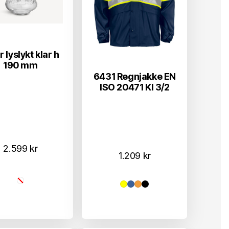
r lyslykt klar h
190 mm
6431 Regnjakke EN
ISO 20471 Kl 3/2
2.599
kr
1.209
kr