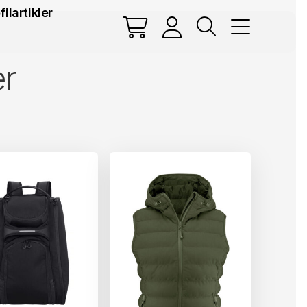
filartikler
er