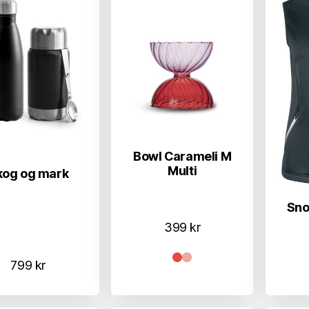
Bowl Carameli M
Multi
kog og mark
Sno
399
kr
799
kr