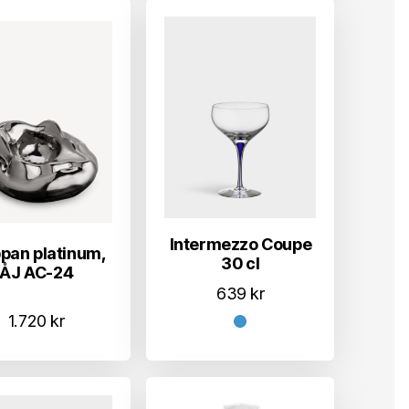
Intermezzo Coupe
pan platinum,
30 cl
ÅJ AC-24
639
kr
1.720
kr