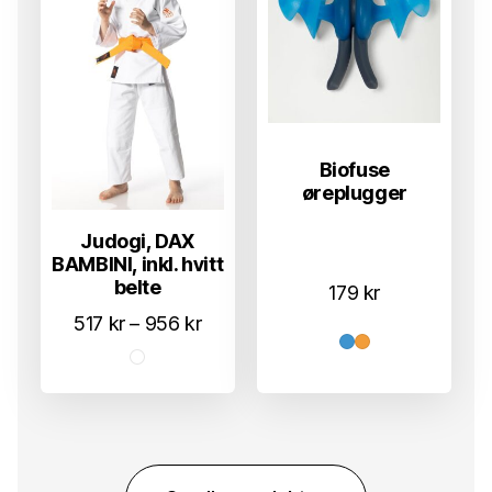
Biofuse
øreplugger
Judogi, DAX
BAMBINI, inkl. hvitt
belte
179
kr
Prisområde:
517
kr
–
956
kr
517 kr
til
956 kr