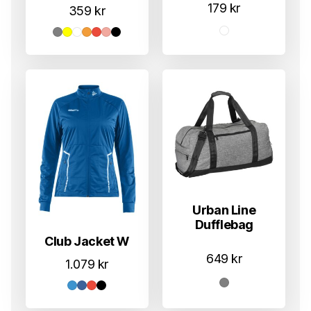
179
kr
359
kr
Urban Line
Dufflebag
Club Jacket W
649
kr
1.079
kr