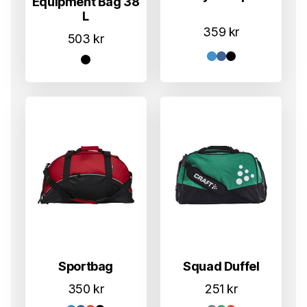
Equipment Bag 38
L
359
kr
503
kr
Sportbag
Squad Duffel
350
kr
251
kr