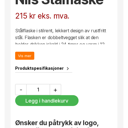
215
kr
eks. mva.
Stålflaske i stilrent, lekkert design av rustfritt
stål. Flasken er dobbeltvegget slik at den
holder drikken iskald i 24 timer og varm i 12
timer. Sats på en vannflaske av holdbar kvalitet
Vis mer
både for deg og miljøet! Flasken rommer 50 cl.
Trykk: Kode 6
Produktspesifikasjoner
Leveres i esker a 24 stk.
Nils
-
+
Stålflaske
antall
Legg i handlekurv
Ønsker du påtrykk av logo,