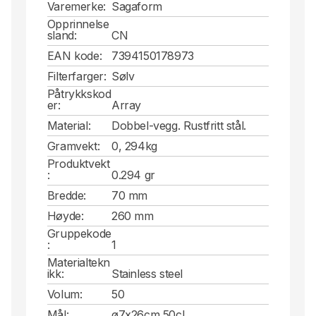
Varemerke:
Sagaform
Opprinnelse
sland:
CN
EAN kode:
7394150178973
Filterfarger:
Sølv
Påtrykkskod
er:
Array
Material:
Dobbel-vegg. Rustfritt stål.
Gramvekt:
0, 294kg
Produktvekt
:
0.294 gr
Bredde:
70 mm
Høyde:
260 mm
Gruppekode
:
1
Materialtekn
ikk:
Stainless steel
Volum:
50
Mål:
ø7x26cm 50cl