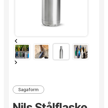
Sagaform
Nils Stålflaske