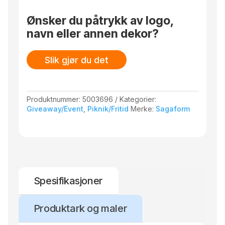
med
Billi
Ønsker du påtrykk av logo,
antall
navn eller annen dekor?
Slik gjør du det
Produktnummer:
5003696
Kategorier:
Giveaway/Event
,
Piknik/Fritid
Merke:
Sagaform
Spesifikasjoner
Produktark og maler