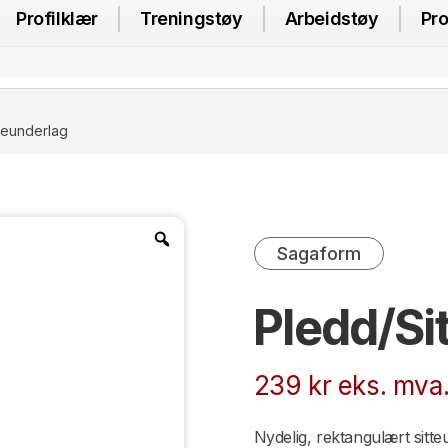
Profilklær
Treningstøy
Arbeidstøy
Pro
teunderlag
Sagaform
Pledd/Si
239
kr
eks. mva
Nydelig, rektangulært sitt