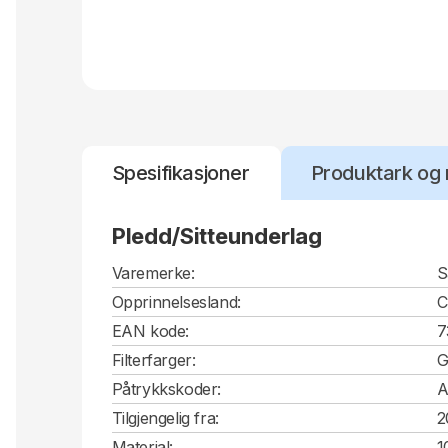
Spesifikasjoner
Produktark og 
Pledd/Sitteunderlag
Varemerke:
S
Opprinnelsesland:
EAN kode:
7
Filterfarger:
G
Påtrykkskoder:
A
Tilgjengelig fra:
2
Material:
1