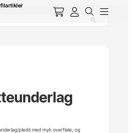
filartikler
tteunderlag
.
eunderlag/pledd med myk overflate, og