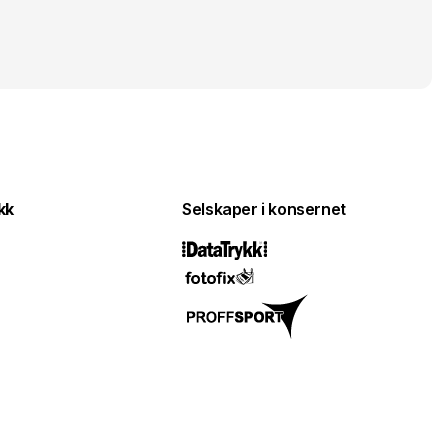
kk
Selskaper i konsernet