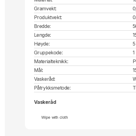
Gramvekt:
0
Produktvekt:
0
Bredde:
5
Lengde:
1
Høyde:
5
Gruppekode:
1
Materialteknikk:
P
Mål:
1
Vaskeråd:
W
Påtrykksmetode:
T
Vaskeråd
Wipe with cloth