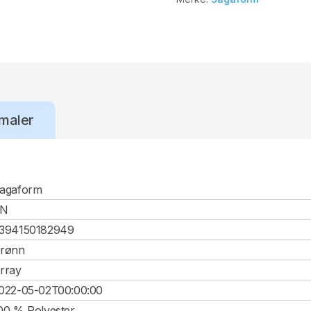
maler
agaform
CN
394150182949
rønn
rray
022-05-02T00:00:00
00 % Polyester