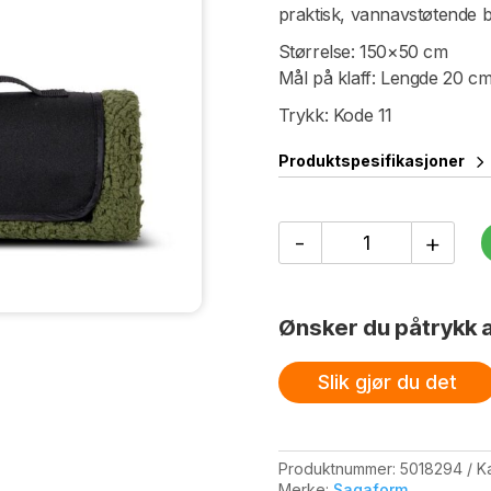
praktisk, vannavstøtende b
Størrelse: 150×50 cm
Mål på klaff: Lengde 20 cm,
Trykk: Kode 11
Produktspesifikasjoner
Pledd/Sitteunderlag
-
+
antall
Ønsker du påtrykk a
Slik gjør du det
Produktnummer:
5018294
K
Merke:
Sagaform