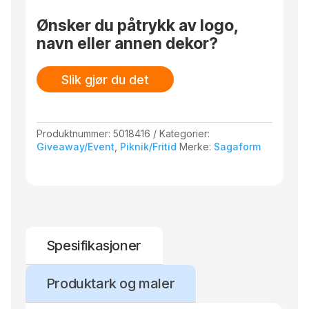
er tilgjengelig i to størrelser. En favoritt for alle
som lever et aktivt liv!
Ønsker du påtrykk av logo,
navn eller annen dekor?
Slik gjør du det
Produktnummer:
5018416
Kategorier:
Giveaway/Event
,
Piknik/Fritid
Merke:
Sagaform
Spesifikasjoner
Produktark og maler