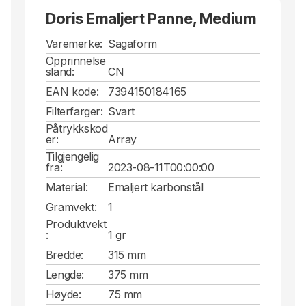
Doris Emaljert Panne, Medium
Varemerke:
Sagaform
Opprinnelse
sland:
CN
EAN kode:
7394150184165
Filterfarger:
Svart
Påtrykkskod
er:
Array
Tilgjengelig
fra:
2023-08-11T00:00:00
Material:
Emaljert karbonstål
Gramvekt:
1
Produktvekt
:
1 gr
Bredde:
315 mm
Lengde:
375 mm
Høyde:
75 mm