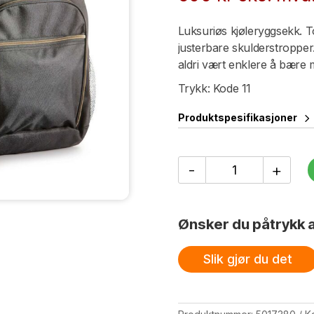
Luksuriøs kjøleryggsekk. 
justerbare skulderstropper.
aldri vært enklere å bære m
Trykk: Kode 11
Produktspesifikasjoner
City
-
+
kjøleryggsekk,
svart
antall
Ønsker du påtrykk a
Slik gjør du det