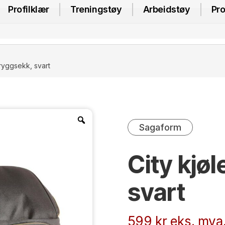
Profilklær
Treningstøy
Arbeidstøy
Pro
eryggsekk, svart
Sagaform
City kjø
svart
599
kr
eks. mva