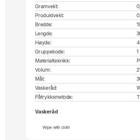
Gramvekt:
0
Produktvekt:
0
Bredde:
1
Lengde:
3
Høyde:
4
Gruppekode:
1
Materialteknikk:
P
Volum:
2
Mål:
3
Vaskeråd:
W
Påtrykksmetode:
T
Vaskeråd
Wipe with cloth