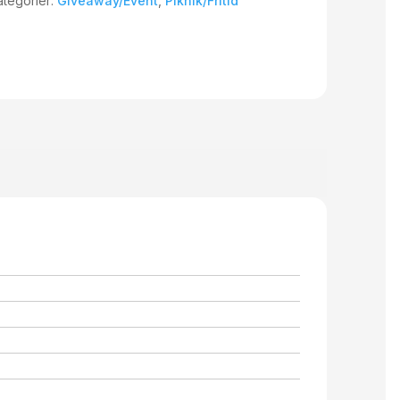
ategorier:
Giveaway/Event
,
Piknik/Fritid