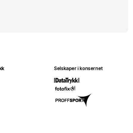
kk
Selskaper i konsernet