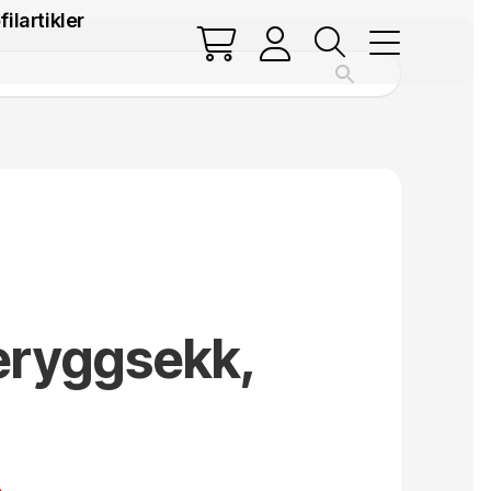
filartikler
leryggsekk,
.