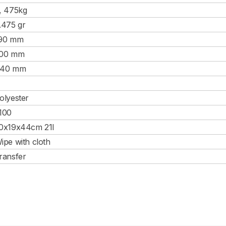
, 475kg
.475 gr
90 mm
00 mm
40 mm
olyester
100
0x19x44cm 21l
ipe with cloth
ransfer