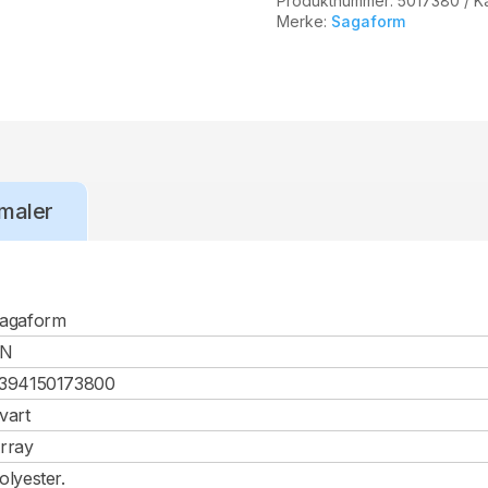
Produktnummer:
5017380
K
Merke:
Sagaform
maler
agaform
CN
394150173800
vart
rray
olyester.