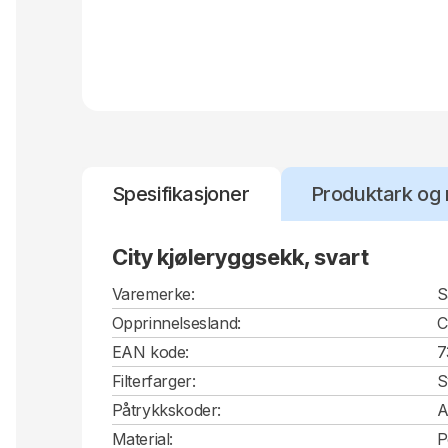
Spesifikasjoner
Produktark og 
City kjøleryggsekk, svart
Varemerke:
S
Opprinnelsesland:
EAN kode:
7
Filterfarger:
S
Påtrykkskoder:
A
Material:
P