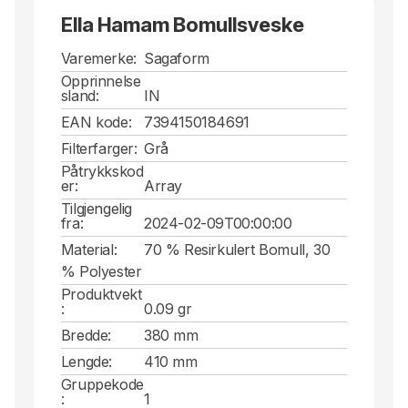
Ella Hamam Bomullsveske
Varemerke:
Sagaform
Opprinnelse
sland:
IN
EAN kode:
7394150184691
Filterfarger:
Grå
Påtrykkskod
er:
Array
Tilgjengelig
fra:
2024-02-09T00:00:00
Material:
70 % Resirkulert Bomull, 30
% Polyester
Produktvekt
:
0.09 gr
Bredde:
380 mm
Lengde:
410 mm
Gruppekode
:
1