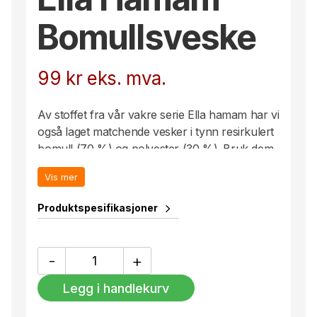
Bomullsveske
99
kr
eks. mva.
Av stoffet fra vår vakre serie Ella hamam har vi
også laget matchende vesker i tynn resirkulert
bomull (70 %) og polyester (30 %). Bruk dem
på stranden, på jobb eller i byen. Like vakre
Vis mer
uansett hvilket miljø du velger å bruke dem.
Alle veskene er dekorert med Sagaforms
Produktspesifikasjoner
klassiske og karakteristiske striper i ulike
mønstre og i fire fargekombinasjoner: grønn,
blå, gul og grå.
Ella
-
+
Hamam
Bomullsveske
Legg i handlekurv
antall