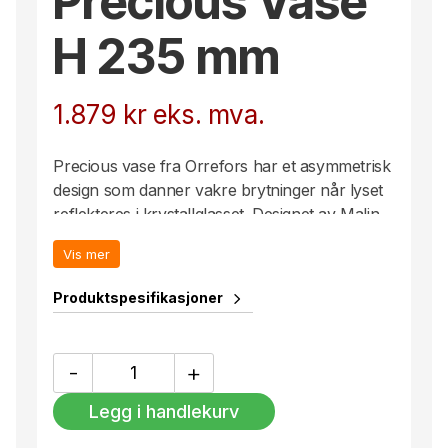
Precious Vase
H 235 mm
1.879
kr
eks. mva.
Precious vase fra Orrefors har et asymmetrisk
design som danner vakre brytninger når lyset
reflekteres i krystallglasset. Designet av Malin
Lindahl.
Vis mer
Produktspesifikasjoner
Precious
-
+
Vase
H
Legg i handlekurv
235
mm