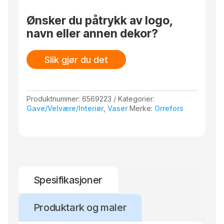
antall
Ønsker du påtrykk av logo,
navn eller annen dekor?
Slik gjør du det
Produktnummer:
6569223
Kategorier:
Gave/Velvære/Interiør
,
Vaser
Merke:
Orrefors
Spesifikasjoner
Produktark og maler