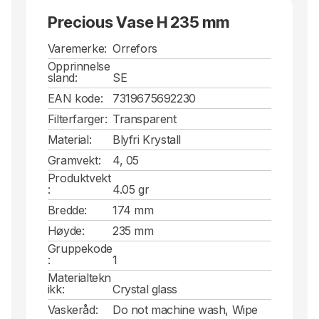
Precious Vase H 235 mm
Varemerke:
Orrefors
Opprinnelse
sland:
SE
EAN kode:
7319675692230
Filterfarger:
Transparent
Material:
Blyfri Krystall
Gramvekt:
4, 05
Produktvekt
:
4.05 gr
Bredde:
174 mm
Høyde:
235 mm
Gruppekode
:
1
Materialtekn
ikk:
Crystal glass
Vaskeråd:
Do not machine wash, Wipe