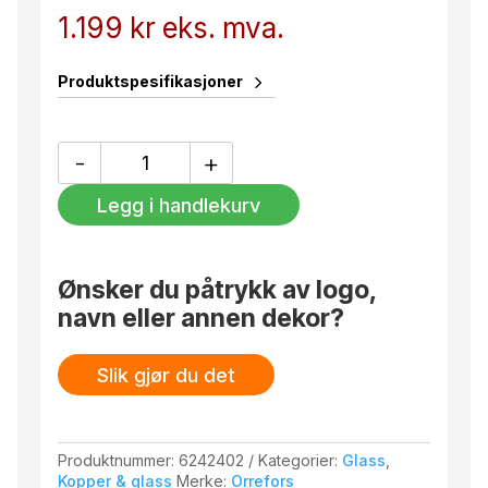
1.199
kr
eks. mva.
Produktspesifikasjoner
ERIK
-
+
TUMBLER
4-
Legg i handlekurv
P
/41
antall
Ønsker du påtrykk av logo,
navn eller annen dekor?
Slik gjør du det
Produktnummer:
6242402
Kategorier:
Glass
,
Kopper & glass
Merke:
Orrefors