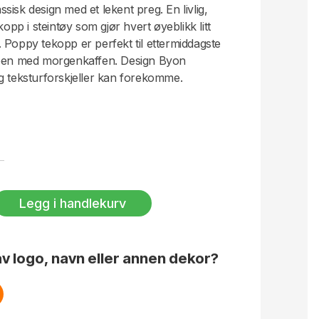
isk design med et lekent preg. En livlig,
kopp i steintøy som gjør hvert øyeblikk litt
 Poppy tekopp er perfekt til ettermiddagste
ppen med morgenkaffen. Design Byon
g teksturforskjeller kan forekomme.
askes i maskin.
Legg i handlekurv
v logo, navn eller annen dekor?