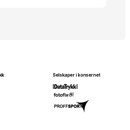
kk
Selskaper i konsernet