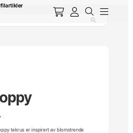
filartikler
Poppy
.
py tekrus er inspirert av blomstrende