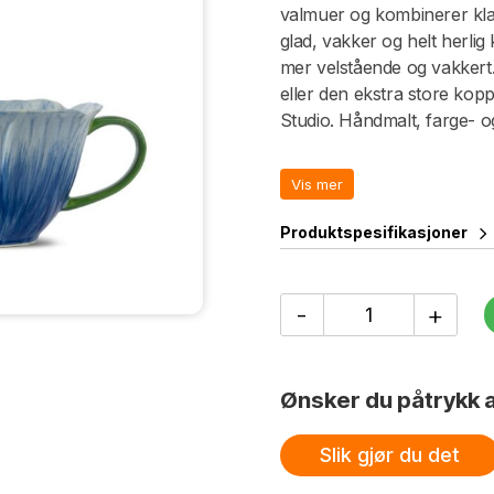
valmuer og kombinerer klass
glad, vakker og helt herlig 
mer velstående og vakkert.
eller den ekstra store ko
Studio. Håndmalt, farge- o
Leveres i Byon boks. Kan v
Vis mer
Produktspesifikasjoner
Tekrus
-
+
Poppy
antall
Ønsker du påtrykk a
Slik gjør du det