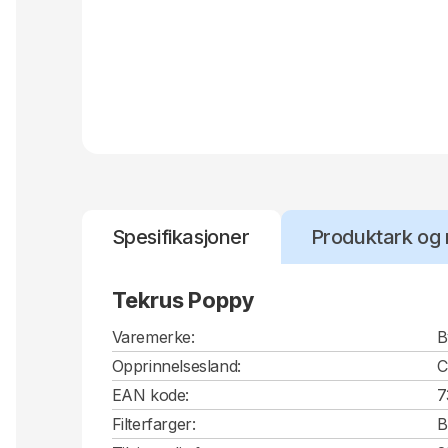
Spesifikasjoner
Produktark og 
Tekrus Poppy
Varemerke:
B
Opprinnelsesland:
EAN kode:
7
Filterfarger:
B