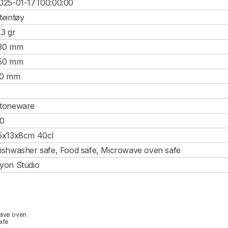
025-01-17T00:00:00
teintøy
.3 gr
30 mm
50 mm
0 mm
toneware
0
5x13x8cm 40cl
ishwasher safe, Food safe, Microwave oven safe
yon Studio
ave oven
afe