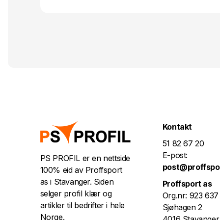
Kontakt
51 82 67 20
E-post:
PS PROFIL er en nettside
post@proffspo
100% eid av Proffsport
as i Stavanger. Siden
Proffsport as
selger profil klær og
Org.nr: 923 637
artikler til bedrifter i hele
Sjøhagen 2
Norge.
4016 Stavanger