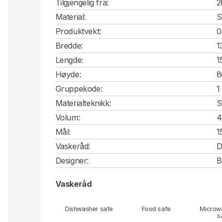
Tilgjengelig fra:
2
Material:
S
Produktvekt:
0
Bredde:
1
Lengde:
1
Høyde:
8
Gruppekode:
1
Materialteknikk:
S
Volum:
4
Mål:
1
Vaskeråd:
D
Designer:
B
Vaskeråd
Dishwasher safe
Food safe
Microw
s