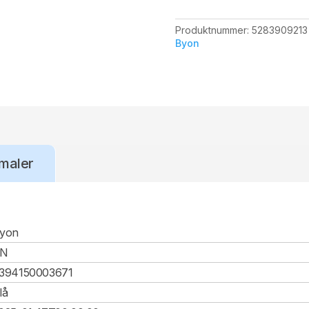
Produktnummer:
5283909213
Byon
maler
yon
CN
394150003671
lå