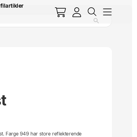
filartikler
t
.
est. Farge 949 har store reflekterende