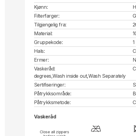
Kjønn:
H
Filterfarger:
G
Tilgjengelig fra:
2
Material:
1
Gruppekode:
1
Hals:
C
Ermer:
N
Vaskeråd:
C
degrees,Wash inside out,Wash Separately
Sertifiseringer:
S
Påtrykksområde:
B
Påtrykksmetode:
C
Vaskeråd
Close all zippers