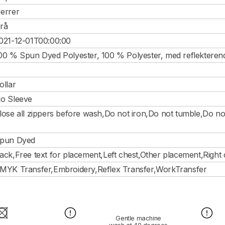
errer
rå
021-12-01T00:00:00
00 % Spun Dyed Polyester, 100 % Polyester, med reflekteren
ollar
o Sleeve
lose all zippers before wash,Do not iron,Do not tumble,Do no
pun Dyed
ack,Free text for placement,Left chest,Other placement,Right 
MYK Transfer,Embroidery,Reflex Transfer,WorkTransfer
Gentle machine