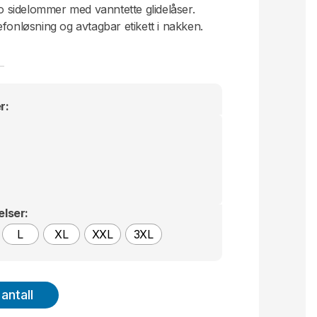
to sidelommer med vanntette glidelåser.
fonløsning og avtagbar etikett i nakken.
r:
elser:
L
XL
XXL
3XL
antall