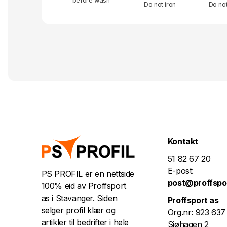
before wash
Do not iron
Do no
Kontakt
51 82 67 20
E-post:
PS PROFIL er en nettside
post@proffspo
100% eid av Proffsport
as i Stavanger. Siden
Proffsport as
selger profil klær og
Org.nr: 923 637
artikler til bedrifter i hele
Sjøhagen 2