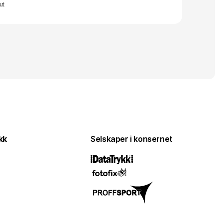
ut
kk
Selskaper i konsernet