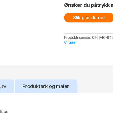
Ønsker du påtrykk a
Slik gjør du det
Produktnummer:
020940-94
Clique
urv
Produktark og maler
lique