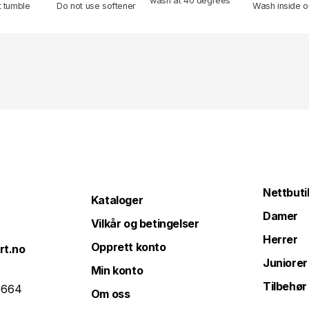
wash at 40 degrees
t tumble
Do not use softener
Wash inside o
Nettbuti
Kataloger
Damer
Vilkår og betingelser
Herrer
Opprett konto
rt.no
Juniorer
Min konto
Tilbehør
 664
Om oss