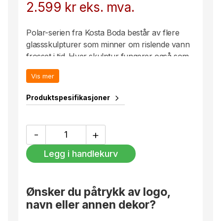
2.599
kr
eks. mva.
Polar-serien fra Kosta Boda består av flere
glassskulpturer som minner om rislende vann
frosset i tid. Hver skulptur fungerer også som
en lyslykt, hvor det klare glasset blir en bærer
Vis mer
av lyset. Polar er et arkivprodukt opprinnelig
introdusert i 1974. Munnblåst i Kosta.
Produktspesifikasjoner
Polar
-
+
lyslykt
klar
Legg i handlekurv
h
190
mm
antall
Ønsker du påtrykk av logo,
navn eller annen dekor?