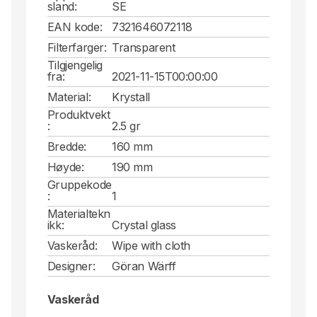
sland:
SE
EAN kode:
7321646072118
Filterfarger:
Transparent
Tilgjengelig
fra:
2021-11-15T00:00:00
Material:
Krystall
Produktvekt
:
2.5 gr
Bredde:
160 mm
Høyde:
190 mm
Gruppekode
:
1
Materialtekn
ikk:
Crystal glass
Vaskeråd:
Wipe with cloth
Designer:
Göran Wärff
Vaskeråd