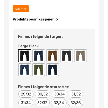
buksen vender tilbake til sin orginale passform
Vis mer
etter vask.
Enzymbehandlet og forkrympet.
Produktspesifikasjoner
YKK glidelås. Kommer i åtte farger!
Finnes i følgende farger:
Farge
Black
Finnes i følgende størrelser:
29/32
30/32
30/34
31/32
31/34
32/32
32/34
32/36