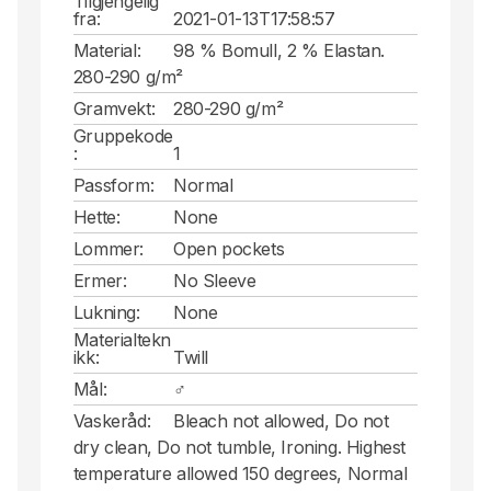
Tilgjengelig
fra:
2021-01-13T17:58:57
Material:
98 % Bomull, 2 % Elastan.
280-290 g/m²
Gramvekt:
280-290 g/m²
Gruppekode
:
1
Passform:
Normal
Hette:
None
Lommer:
Open pockets
Ermer:
No Sleeve
Lukning:
None
Materialtekn
ikk:
Twill
Mål:
♂
Vaskeråd:
Bleach not allowed, Do not
dry clean, Do not tumble, Ironing. Highest
temperature allowed 150 degrees, Normal