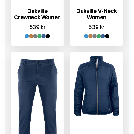
Oakville
Oakville V-Neck
Crewneck Women
Women
539
kr
539
kr