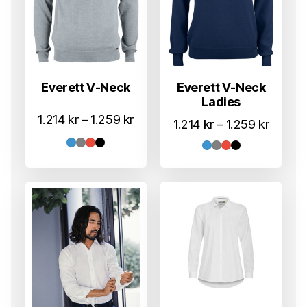
Everett V-Neck
Everett V-Neck
Ladies
Prisområde:
1.214
kr
–
1.259
kr
Prisom
1.214
kr
–
1.259
kr
1.214 kr
1.214 k
til
til
1.259 kr
1.259 k