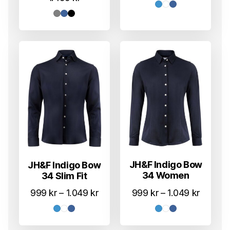
til
1.049 k
JH&F Indigo Bow
JH&F Indigo Bow
34 Women
34 Slim Fit
Prisom
Prisområde:
999
kr
–
1.049
kr
999
kr
–
1.049
kr
999 kr
999 kr
til
til