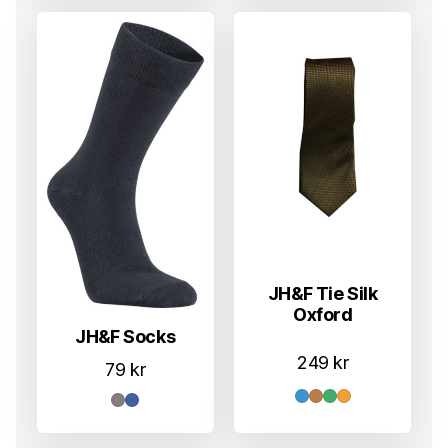
1.049 k
1.049 kr
JH&F Tie Silk
Oxford
JH&F Socks
249
kr
79
kr