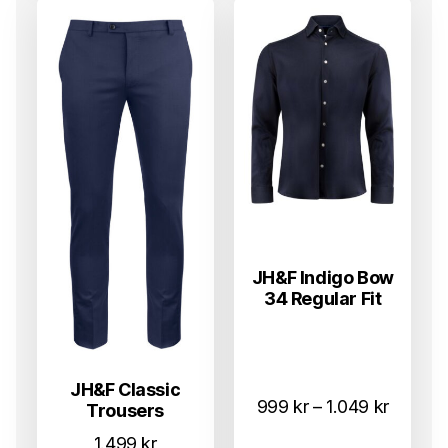
JH&F Indigo Bow
34 Regular Fit
JH&F Classic
Prisom
999
kr
–
1.049
kr
Trousers
999 kr
1.499
kr