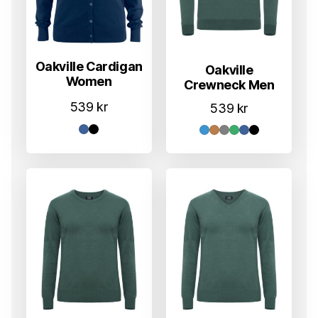
Oakville Cardigan
Oakville
Women
Crewneck Men
539
kr
539
kr