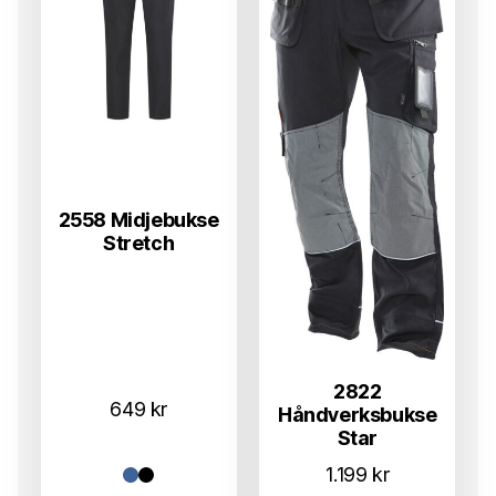
2558 Midjebukse
Stretch
2822
649
kr
Håndverksbukse
Star
1.199
kr