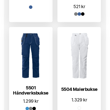
521
kr
5501
5504 Malerbukse
Håndverksbukse
1.329
kr
1.299
kr