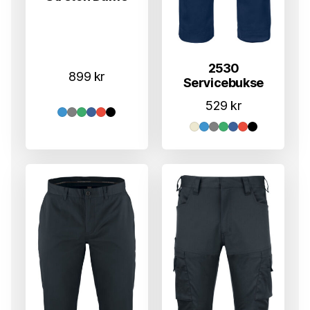
2530
899
kr
Servicebukse
529
kr