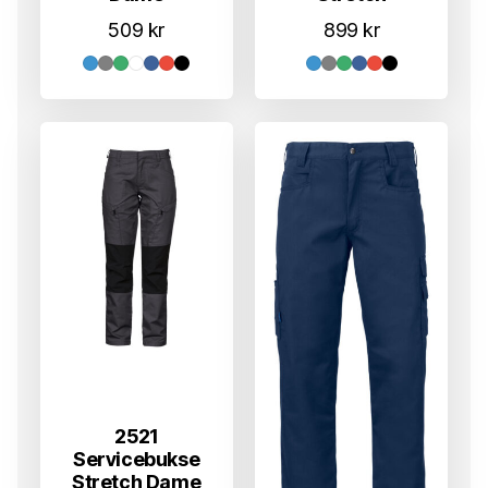
509
kr
899
kr
2521
Servicebukse
Stretch Dame