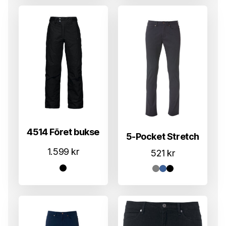
4514 Fõret bukse
5-Pocket Stretch
1.599
kr
521
kr