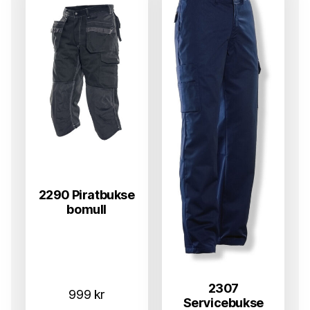
2290 Piratbukse
bomull
2307
999
kr
Servicebukse