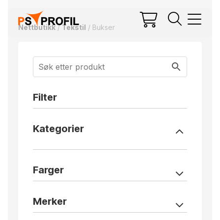
Nettbutikk
/
Tekstil
/ Bukser
Filter
Kategorier
Farger
Merker