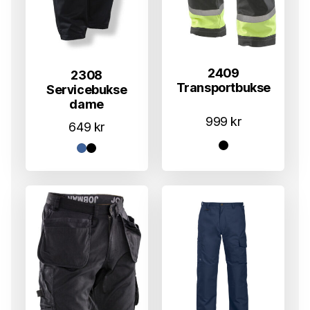
2409
2308
Transportbukse
Servicebukse
dame
999
kr
649
kr