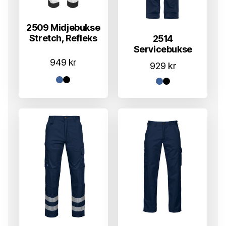
2509 Midjebukse
Stretch, Refleks
2514
Servicebukse
949
kr
929
kr