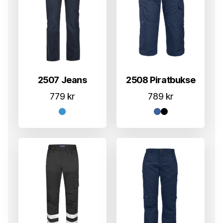
2507 Jeans
2508 Piratbukse
779
kr
789
kr