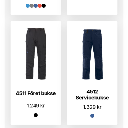
4512
4511 Fõret bukse
Servicebukse
1.249
kr
1.329
kr