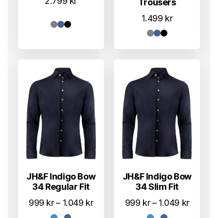
2.799
kr
Trousers
1.499
kr
JH&F Indigo Bow
JH&F Indigo Bow
34 Regular Fit
34 Slim Fit
Prisområde:
Prisom
999
kr
–
1.049
kr
999
kr
–
1.049
kr
999 kr
999 kr