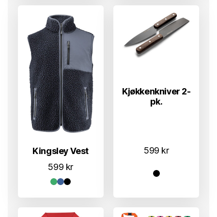
Kjøkkenkniver 2-
pk.
599
kr
Kingsley Vest
599
kr