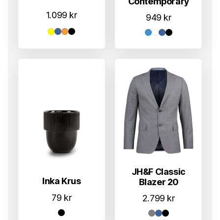
Contemporary
1.099
kr
949
kr
JH&F Classic
Inka Krus
Blazer 20
79
kr
2.799
kr