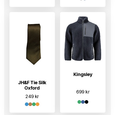
til
1.049 kr
Kingsley
JH&F Tie Silk
Oxford
699
kr
249
kr