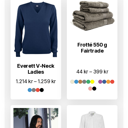
Frotté 550 g
Fairtrade
Everett V-Neck
Prisområ
44
kr
–
399
kr
Ladies
44 kr
Prisområde:
1.214
kr
–
1.259
kr
til
1.214 kr
399 kr
til
1.259 kr