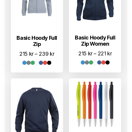
Basic Hoody Full
Basic Hoody Full
Zip Women
Zip
Prisområ
Prisområde:
215
kr
–
221
kr
215
kr
–
239
kr
215 kr
215 kr
til
til
221 kr
239 kr