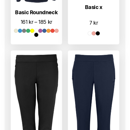
Basic x
Basic Roundneck
Prisområde:
161
kr
–
185
kr
7
kr
161 kr
til
185 kr