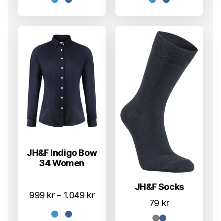
til
til
1.049 kr
1.049 k
JH&F Indigo Bow
34 Women
JH&F Socks
Prisområde:
999
kr
–
1.049
kr
79
kr
999 kr