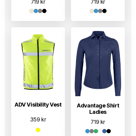
719
kr
719
kr
ADV Visibility Vest
Advantage Shirt
Ladies
359
kr
719
kr