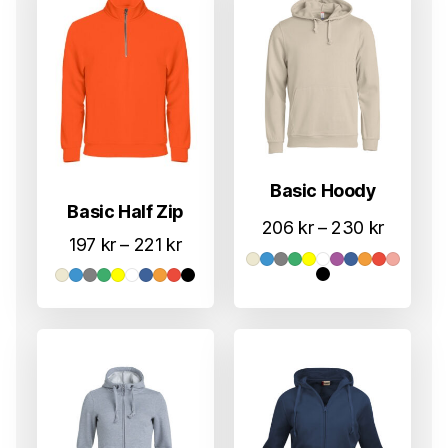
Basic Hoody
Basic Half Zip
Prisomr
206
kr
–
230
kr
Prisområde:
197
kr
–
221
kr
206 kr
197 kr
til
til
230 kr
221 kr