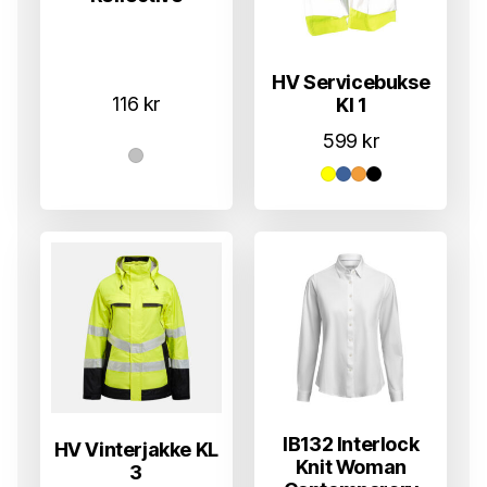
HV Servicebukse
116
kr
Kl 1
599
kr
IB132 Interlock
HV Vinterjakke KL
Knit Woman
3