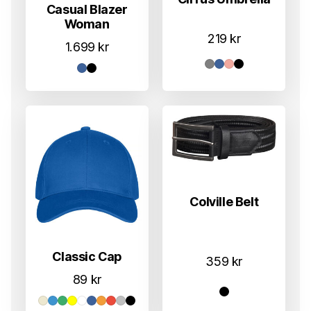
Casual Blazer
Woman
219
kr
1.699
kr
Colville Belt
Classic Cap
359
kr
89
kr