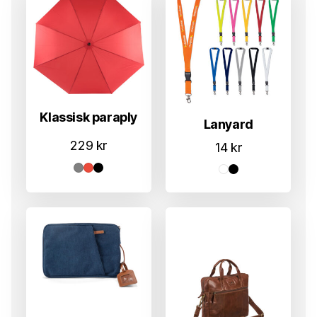
Klassisk paraply
Lanyard
229
kr
14
kr