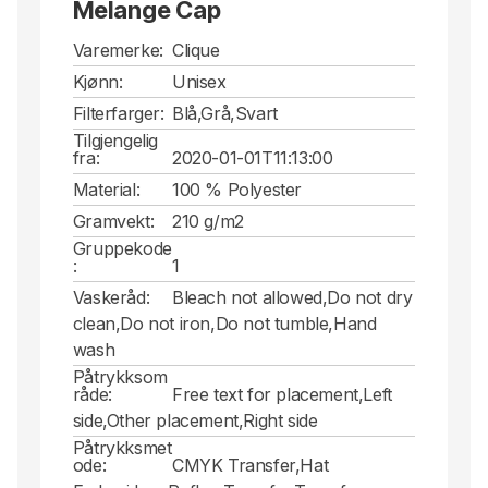
Melange Cap
Varemerke:
Clique
Kjønn:
Unisex
Filterfarger:
Blå,Grå,Svart
Tilgjengelig
fra:
2020-01-01T11:13:00
Material:
100 % Polyester
Gramvekt:
210 g/m2
Gruppekode
:
1
Vaskeråd:
Bleach not allowed,Do not dry
clean,Do not iron,Do not tumble,Hand
wash
Påtrykksom
råde:
Free text for placement,Left
side,Other placement,Right side
Påtrykksmet
ode:
CMYK Transfer,Hat