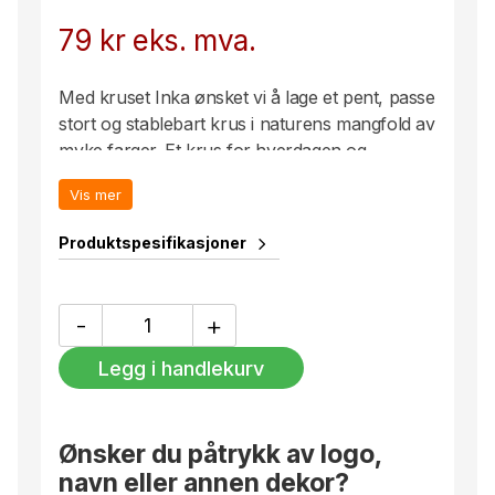
79
kr
eks. mva.
Med kruset Inka ønsket vi å lage et pent, passe
stort og stablebart krus i naturens mangfold av
myke farger. Et krus for hverdagen og
kontoret. Kruset har avrundet fot som gir en
Vis mer
myk silhuett som brytes av med en kant
dekorert med Sagaforms karakteristiske stripe.
Produktspesifikasjoner
Bunnen har en praktisk dreneringskanal for å
hindre at vann samler seg når det har vært i
oppvaskmaskinen. Laget av steintøy.
Inka
-
+
Krus
antall
Legg i handlekurv
Ønsker du påtrykk av logo,
navn eller annen dekor?