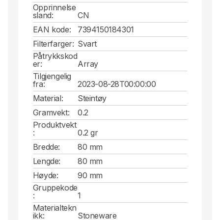
Opprinnelse
sland:
CN
EAN kode:
7394150184301
Filterfarger:
Svart
Påtrykkskod
er:
Array
Tilgjengelig
fra:
2023-08-28T00:00:00
Material:
Steintøy
Gramvekt:
0.2
Produktvekt
:
0.2 gr
Bredde:
80 mm
Lengde:
80 mm
Høyde:
90 mm
Gruppekode
:
1
Materialtekn
ikk:
Stoneware