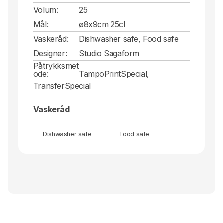
Volum:
25
Mål:
ø8x9cm 25cl
Vaskeråd:
Dishwasher safe, Food safe
Designer:
Studio Sagaform
Påtrykksmet
ode:
TampoPrintSpecial,
TransferSpecial
Vaskeråd
Dishwasher safe
Food safe