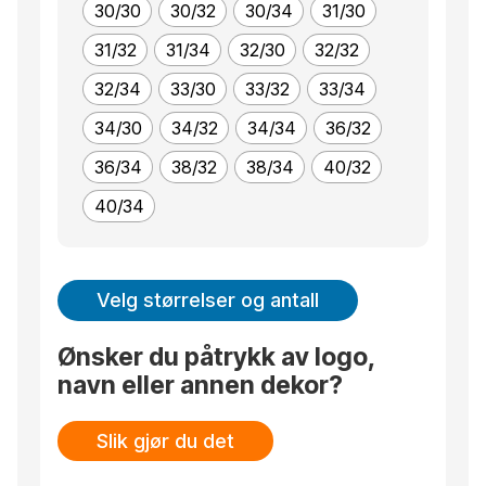
30/30
30/32
30/34
31/30
31/32
31/34
32/30
32/32
32/34
33/30
33/32
33/34
34/30
34/32
34/34
36/32
36/34
38/32
38/34
40/32
40/34
Velg størrelser og antall
Ønsker du påtrykk av logo,
navn eller annen dekor?
Slik gjør du det