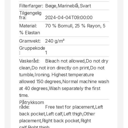
Filterfarger:
Beige,Marineblå,Svart
Tilgjengelig
fra:
2024-04-04T09:00:00
Material:
70 % Bomull, 25 % Rayon, 5
% Elastan
Gramvekt:
240 g/m²
Gruppekode
:
1
Vaskeråd:
Bleach not allowed,Do not dry
clean,Do not iron directly on print,Do not
tumble,Ironing. Highest temperature
allowed 150 degrees,Normal machine wash
at 40 degrees,Wash separately the first
time.
Påtrykksom
råde:
Free text for placement,Left
back pocket,Left calf,Left thigh,Other
placement,Right back pocket,Right
calf,Right thigh