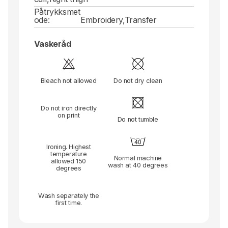
Påtrykksmet
ode:
Embroidery,Transfer
Vaskeråd
Bleach not allowed
Do not dry clean
Do not iron directly
on print
Do not tumble
Ironing. Highest
temperature
Normal machine
allowed 150
wash at 40 degrees
degrees
Wash separately the
first time.