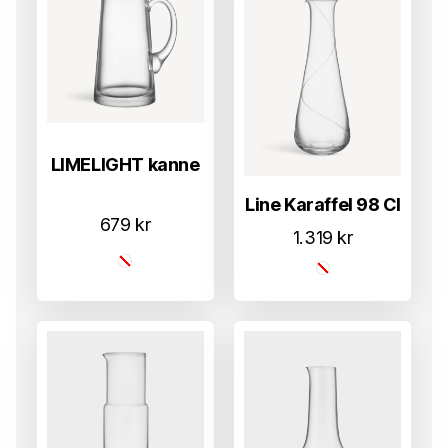
LIMELIGHT kanne
Line Karaffel 98 Cl
679
kr
1.319
kr