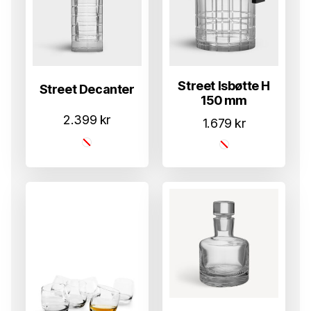
Street Isbøtte H
Street Decanter
150 mm
2.399
kr
1.679
kr