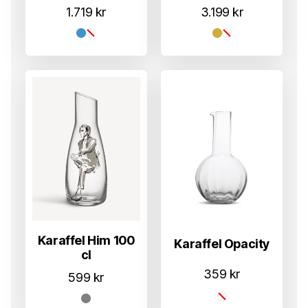
1.719
kr
3.199
kr
Karaffel Him 100
Karaffel Opacity
cl
359
kr
599
kr