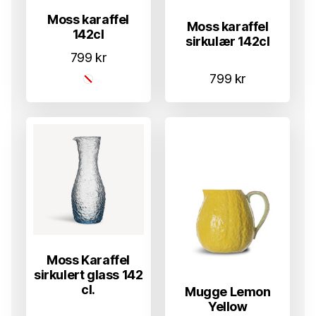
Moss karaffel
Moss karaffel
142cl
sirkulær 142cl
799
kr
799
kr
Moss Karaffel
sirkulert glass 142
cl.
Mugge Lemon
Yellow