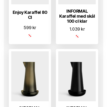
INFORMAL
Enjoy Karaffel 80
Karaffel med skål
Cl
100 cl klar
599
kr
1.039
kr