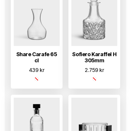
Share Carafe 65
Sofiero Karaffel H
cl
305mm
439
kr
2.759
kr