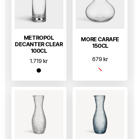
METROPOL
MORE CARAFE
DECANTER CLEAR
150CL
100CL
679
kr
1.719
kr