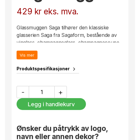
429
kr
eks. mva.
Glassmuggen Saga tilhører den klassiske
glasserien Saga fra Sagaform, bestående av
vinglass, champagneglass, champagnecoupe,
drikkeglass og karafler, som alle har en
Vis mer
selvsagt plass i kjøkkenskapet. Med sine
karakteristiske striper som følger alle deler av
Produktspesifikasjoner
serien på en eller annen måte, skiller den seg
ut, men smelter også inn. I denne muggen
serverer vi alt fra vann til forfriskende
Saga
-
+
Mugge
fruktjuicer. Glassmuggen Saga har et bredt
antall
håndtak som gjør den behagelig å bære.
Legg i handlekurv
Ønsker du påtrykk av logo,
navn eller annen dekor?