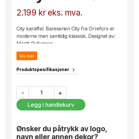
2.199
kr
eks. mva.
City karaffel. Bareserien City fra Orrefors er
moderne men samtidig klassisk. Designet av:
Martti Rytkønen.
Vis mer
Produktspesifikasjoner
City
-
+
Karaffel
antall
Legg i handlekurv
Ønsker du påtrykk av logo,
navn eller annen dekor?