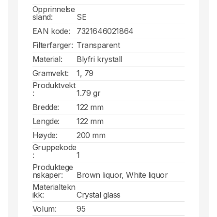
Opprinnelse
sland:
SE
EAN kode:
7321646021864
Filterfarger:
Transparent
Material:
Blyfri krystall
Gramvekt:
1, 79
Produktvekt
:
1.79 gr
Bredde:
122 mm
Lengde:
122 mm
Høyde:
200 mm
Gruppekode
:
1
Produktege
nskaper:
Brown liquor, White liquor
Materialtekn
ikk:
Crystal glass
Volum:
95