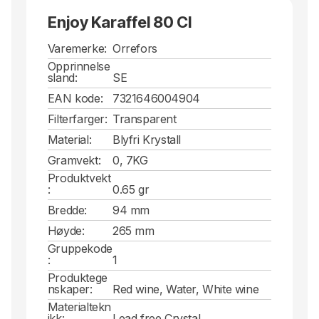
Enjoy Karaffel 80 Cl
Varemerke:
Orrefors
Opprinnelse
sland:
SE
EAN kode:
7321646004904
Filterfarger:
Transparent
Material:
Blyfri Krystall
Gramvekt:
0, 7KG
Produktvekt
:
0.65 gr
Bredde:
94 mm
Høyde:
265 mm
Gruppekode
:
1
Produktege
nskaper:
Red wine, Water, White wine
Materialtekn
ikk:
Lead free Crystal