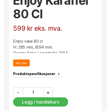
Enjoy Karaffel
80 Cl
599
kr
eks. mva.
Enjoy vase 80 cl
H: 265 mm, Ø:94 mm.
Design: Erika Lagerbielke 2014
Kan også brukes som vase.
Vis mer
Elegans som fullfører det dekkede bordet.
Produktspesifikasjoner
Enjoy
-
+
Karaffel
80
Legg i handlekurv
Cl
antall