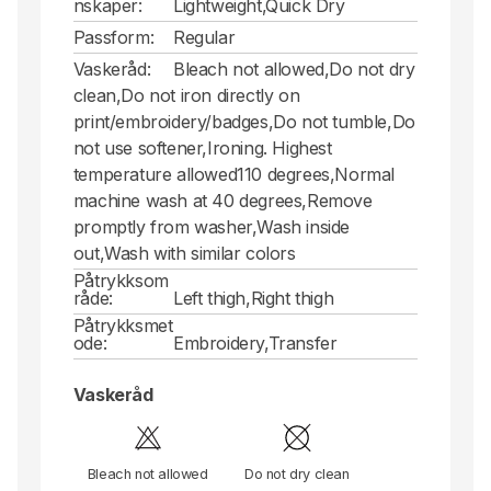
nskaper:
Lightweight,Quick Dry
Passform:
Regular
Vaskeråd:
Bleach not allowed,Do not dry
clean,Do not iron directly on
print/embroidery/badges,Do not tumble,Do
not use softener,Ironing. Highest
temperature allowed110 degrees,Normal
machine wash at 40 degrees,Remove
promptly from washer,Wash inside
out,Wash with similar colors
Påtrykksom
råde:
Left thigh,Right thigh
Påtrykksmet
ode:
Embroidery,Transfer
Vaskeråd
Bleach not allowed
Do not dry clean