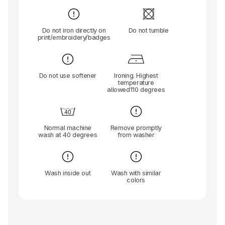
Do not iron directly on
Do not tumble
print/embroidery/badges
Do not use softener
Ironing. Highest
temperature
allowed110 degrees
Normal machine
Remove promptly
wash at 40 degrees
from washer
Wash inside out
Wash with similar
colors