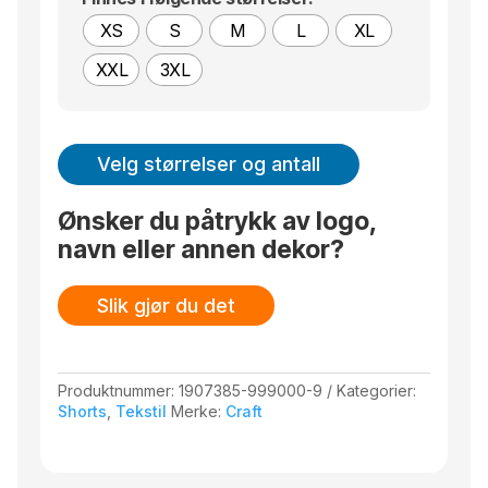
XS
S
M
L
XL
XXL
3XL
Velg størrelser og antall
Ønsker du påtrykk av logo,
navn eller annen dekor?
Slik gjør du det
Produktnummer:
1907385-999000-9
Kategorier:
Shorts
,
Tekstil
Merke:
Craft