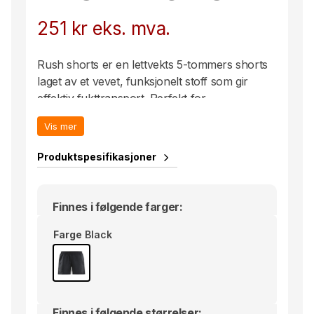
251
kr
eks. mva.
Rush shorts er en lettvekts 5-tommers shorts
laget av et vevet, funksjonelt stoff som gir
effektiv fukttransport. Perfekt for
merkevarebygging med klubb-, sponsor- eller
Vis mer
firmalogoer.
• Lettvekts shorts
Produktspesifikasjoner
• God fukttransport
• Funksjonelt materiale
• Lommer i siden
Finnes i følgende farger:
Farge
Black
Finnes i følgende størrelser: