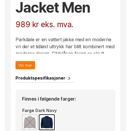
Jacket Men
989
kr
eks. mva.
Parkdale er en vattert jakke med en moderne
vri der et tidløst uttrykk har blitt kombinert med
moderne design. Glidelåsen foran er skjult
under en stolpe som holder kulde og vind ute.
Vis mer
Utstyrt med lommer foran og justerbare
mansjetter.
Produktspesifikasjoner
Finnes i følgende farger:
Farge
Dark Navy