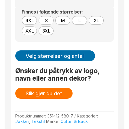
Finnes i følgende størrelser:
4XL
S
M
L
XL
XXL
3XL
Velg størrelser og antall
Ønsker du påtrykk av logo,
navn eller annen dekor?
Slik gjør du det
Produktnummer:
351412-580-7
Kategorier:
Jakker
,
Tekstil
Merke:
Cutter & Buck