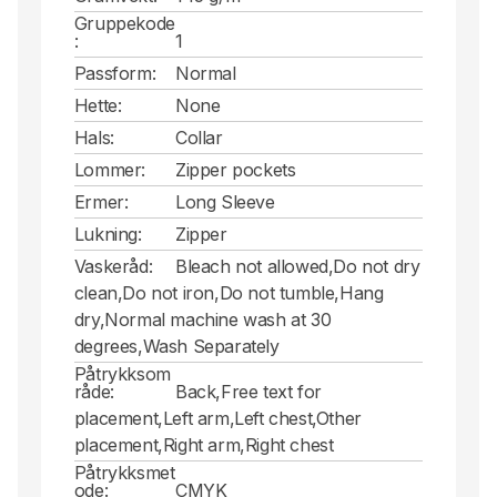
Gruppekode
:
1
Passform:
Normal
Hette:
None
Hals:
Collar
Lommer:
Zipper pockets
Ermer:
Long Sleeve
Lukning:
Zipper
Vaskeråd:
Bleach not allowed,Do not dry
clean,Do not iron,Do not tumble,Hang
dry,Normal machine wash at 30
degrees,Wash Separately
Påtrykksom
råde:
Back,Free text for
placement,Left arm,Left chest,Other
placement,Right arm,Right chest
Påtrykksmet
ode:
CMYK