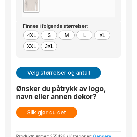
Finnes i følgende størrelser:
4XL
S
M
L
XL
XXL
3XL
Velg størrelser og antall
Ønsker du påtrykk av logo,
navn eller annen dekor?
Slik gjør du det
Produktnummer:
355426
Kategorier:
Gensere
,