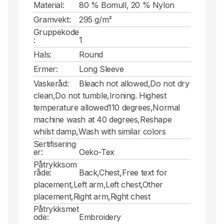
Material:
80 % Bomull, 20 % Nylon
Gramvekt:
295 g/m²
Gruppekode
:
1
Hals:
Round
Ermer:
Long Sleeve
Vaskeråd:
Bleach not allowed,Do not dry
clean,Do not tumble,Ironing. Highest
temperature allowed110 degrees,Normal
machine wash at 40 degrees,Reshape
whilst damp,Wash with similar colors
Sertifisering
er:
Oeko-Tex
Påtrykksom
råde:
Back,Chest,Free text for
placement,Left arm,Left chest,Other
placement,Right arm,Right chest
Påtrykksmet
ode:
Embroidery