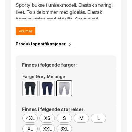
Sporty bukse i unisexmodell. Elastisk snøring i
livet. To sidelommer med glidelås. Elastsk
benavslutning med glidelås. Spun dyed.
Avtagbar etikett.
Vis mer
Produktspesifikasjoner
Finnes i følgende farger:
Farge
Grey Melange
Finnes i følgende størrelser:
4XL
XS
S
M
L
XL
XXL
3XL