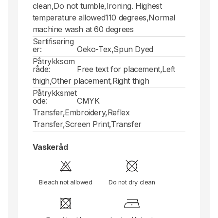
clean,Do not tumble,Ironing. Highest
temperature allowed110 degrees,Normal
machine wash at 60 degrees
Sertifisering
er:
Oeko-Tex,Spun Dyed
Påtrykksom
råde:
Free text for placement,Left
thigh,Other placement,Right thigh
Påtrykksmet
ode:
CMYK
Transfer,Embroidery,Reflex
Transfer,Screen Print,Transfer
Vaskeråd
Bleach not allowed
Do not dry clean