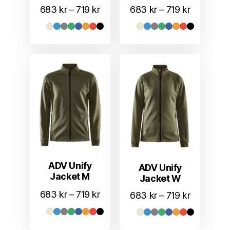
Prisområde:
Prisområd
683
kr
–
719
kr
683
kr
–
719
kr
683 kr
683 kr
til
til
719 kr
719 kr
ADV Unify
ADV Unify
Jacket M
Jacket W
Prisområde:
683
kr
–
719
kr
Prisområd
683
kr
–
719
kr
683 kr
683 kr
til
til