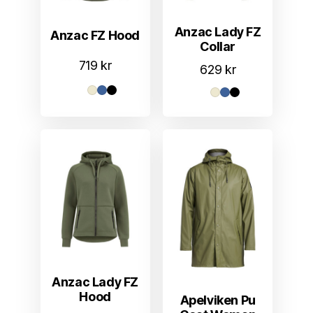
Anzac Lady FZ
Anzac FZ Hood
Collar
719
kr
629
kr
Anzac Lady FZ
Hood
Apelviken Pu