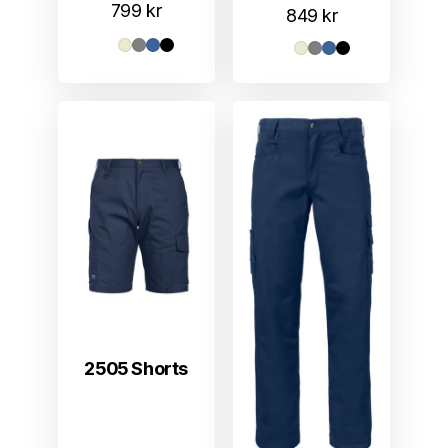
799
kr
849
kr
2505 Shorts