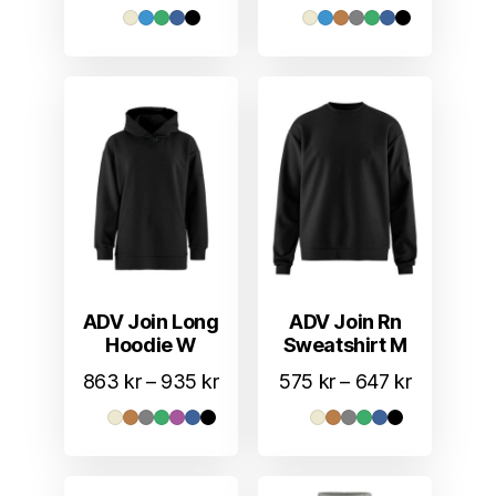
863 kr
til
935 kr
ADV Join Long
ADV Join Rn
Hoodie W
Sweatshirt M
Prisområde:
Prisområd
863
kr
–
935
kr
575
kr
–
647
kr
863 kr
575 kr
til
til
935 kr
647 kr