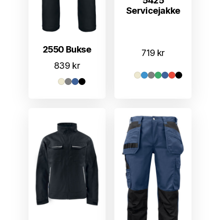
5425
Servicejakke
2550 Bukse
719
kr
839
kr