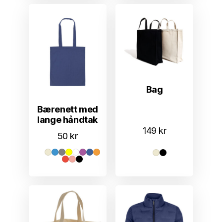
Bag
Bærenett med
lange håndtak
149
kr
50
kr