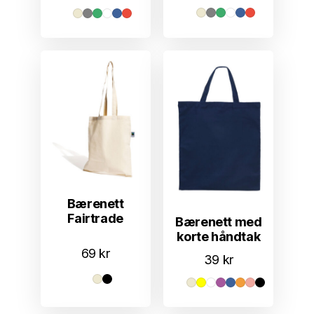
Bærenett
Fairtrade
Bærenett med
korte håndtak
69
kr
39
kr