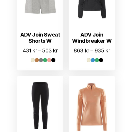
ADV Join Sweat
ADV Join
Shorts W
Windbreaker W
Prisområde:
Prisområ
431
kr
–
503
kr
863
kr
–
935
kr
431 kr
863 kr
til
til
503 kr
935 kr