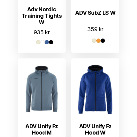
Adv Nordic
ADV SubZ LS W
Training Tights
W
359
kr
935
kr
ADV Unify Fz
ADV Unify Fz
Hood M
Hood W