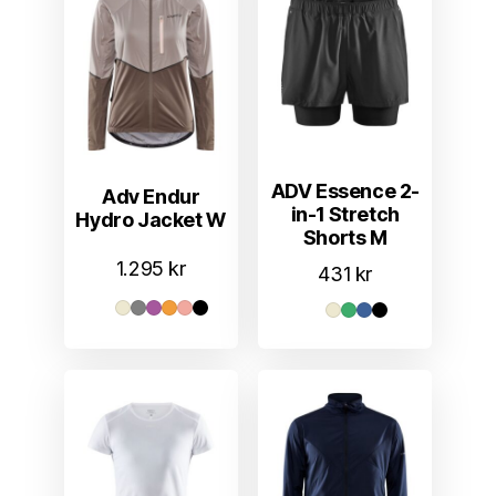
ADV Essence 2-
Adv Endur
in-1 Stretch
Hydro Jacket W
Shorts M
1.295
kr
431
kr