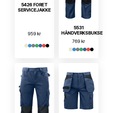
5426 FORET
SERVICEJAKKE
5531
HÅNDVERKSBUKSE
959
kr
769
kr