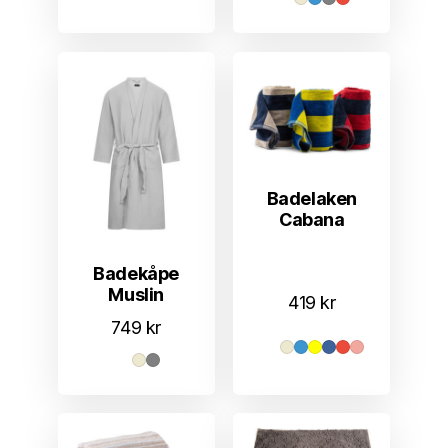
Badelaken
Cabana
Badekåpe
Muslin
419
kr
749
kr