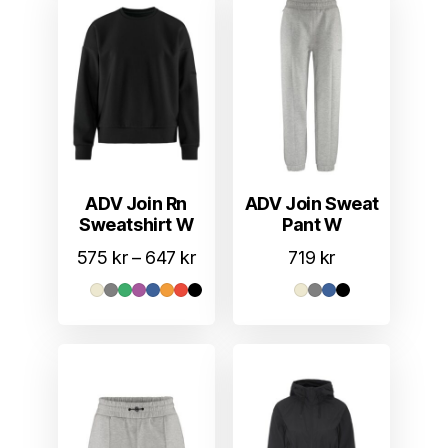
ADV Join Rn
ADV Join Sweat
Sweatshirt W
Pant W
Prisområde:
575
kr
–
647
kr
719
kr
575 kr
til
647 kr