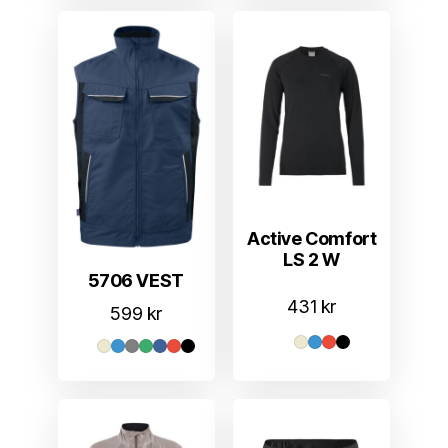
Active Comfort
LS 2 W
5706 VEST
431
kr
599
kr