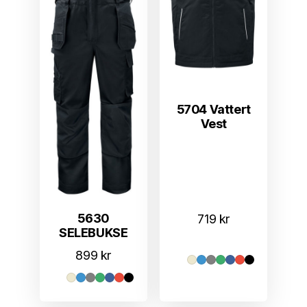
5704 Vattert
Vest
5630
719
kr
SELEBUKSE
899
kr