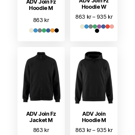
ADV Join Fz
ADV Join Fz
Hoodie W
Hoodie M
Prisområ
863
kr
–
935
kr
863
kr
863 kr
til
935 kr
ADV Join Fz
ADV Join
Jacket M
Hoodie M
Prisområ
863
kr
863
kr
–
935
kr