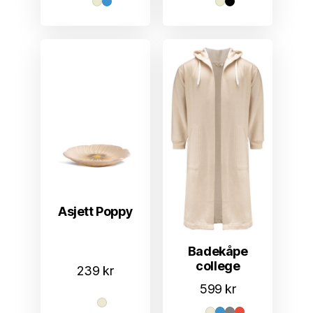
Asjett Poppy
Badekåpe
college
239
kr
599
kr