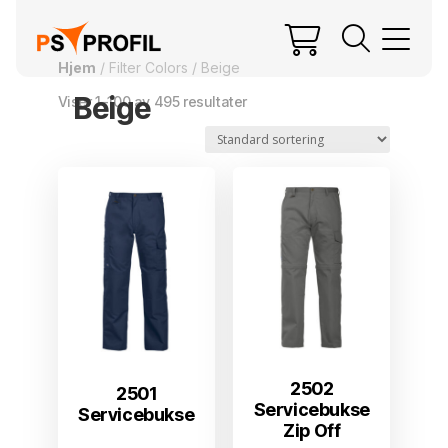
Hjem
/ Filter Colors / Beige
Beige
Viser 1–100 av 495 resultater
2502
2501
Servicebukse
Servicebukse
Zip Off