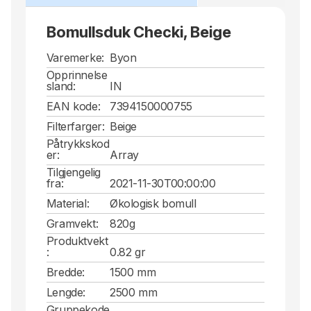
Bomullsduk Checki, Beige
Varemerke:
Byon
Opprinnelse
sland:
IN
EAN kode:
7394150000755
Filterfarger:
Beige
Påtrykkskod
er:
Array
Tilgjengelig
fra:
2021-11-30T00:00:00
Material:
Økologisk bomull
Gramvekt:
820g
Produktvekt
:
0.82 gr
Bredde:
1500 mm
Lengde:
2500 mm
Gruppekode