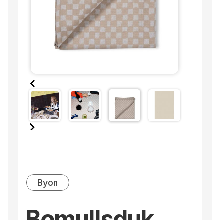
Byon
Bomullsduk