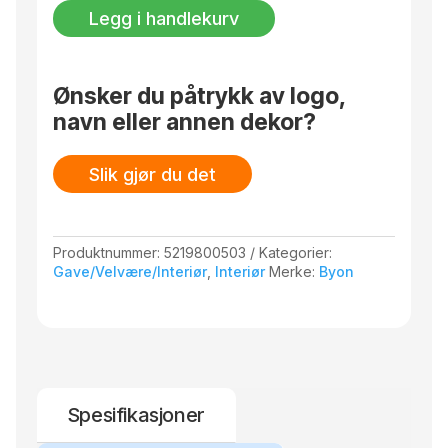
2-
Legg i handlekurv
pk,
Beige
antall
Ønsker du påtrykk av logo,
navn eller annen dekor?
Slik gjør du det
Produktnummer:
5219800503
Kategorier:
Gave/Velvære/Interiør
,
Interiør
Merke:
Byon
Spesifikasjoner