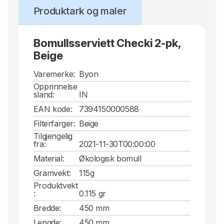
Produktark og maler
Bomullsserviett Checki 2-pk,
Beige
Varemerke:
Byon
Opprinnelse
sland:
IN
EAN kode:
7394150000588
Filterfarger:
Beige
Tilgjengelig
fra:
2021-11-30T00:00:00
Material:
Økologisk bomull
Gramvekt:
115g
Produktvekt
:
0.115 gr
Bredde:
450 mm
Lengde:
450 mm