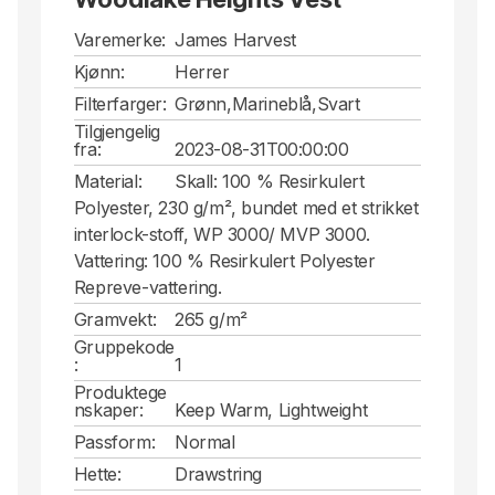
Varemerke:
James Harvest
Kjønn:
Herrer
Filterfarger:
Grønn,Marineblå,Svart
Tilgjengelig
fra:
2023-08-31T00:00:00
Material:
Skall: 100 % Resirkulert
Polyester, 230 g/m², bundet med et strikket
interlock-stoff, WP 3000/ MVP 3000.
Vattering: 100 % Resirkulert Polyester
Repreve-vattering.
Gramvekt:
265 g/m²
Gruppekode
:
1
Produktege
nskaper:
Keep Warm, Lightweight
Passform:
Normal
Hette:
Drawstring