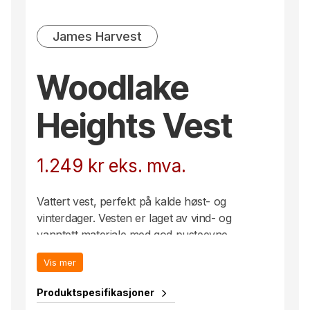
James Harvest
Woodlake
Heights Vest
1.249
kr
eks. mva.
Vattert vest, perfekt på kalde høst- og
vinterdager. Vesten er laget av vind- og
vanntett materiale med god pusteevne.
Vanntette glidelåser i front og sidelommer.
Vis mer
Innerlommer. Justerbar hette med elastiske
snorer på sidene. Denne varen er pakket i en
Produktspesifikasjoner
komposterbar polypose.