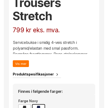
Trousers
Stretch
799
kr
eks. mva.
Servicebukse i smidig 4-veis stretch i
polyamid/elastan med smal passform.
Romslige frontlommer. Pene stolpelommer
bak. Benlommer med glidelås med ekstra
Vis mer
innvendig lomme for mobiltelefon. Plass til
penner i denne lommen. Buksen finnes også i
Produktspesifikasjoner
herremodell, 2318.
Finnes i følgende farger:
Farge
Navy