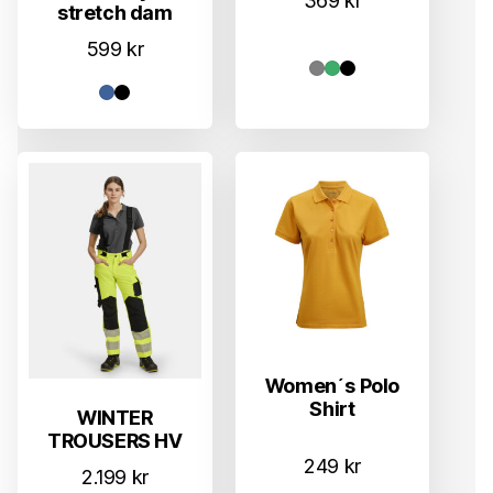
369
kr
stretch dam
599
kr
Women´s Polo
Shirt
WINTER
TROUSERS HV
249
kr
2.199
kr