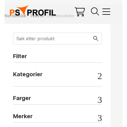
Nettbutikk
/
Tekstil
/ Damemodeller
Filter
Kategorier
Farger
Merker