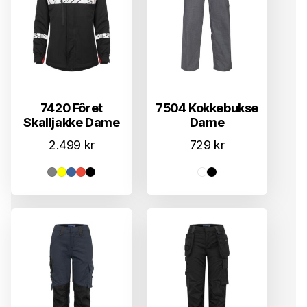
7420 Fôret
7504 Kokkebukse
Skalljakke Dame
Dame
2.499
kr
729
kr