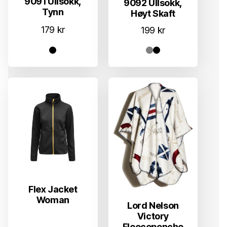
9091 Ullsokk,
9092 Ullsokk,
Tynn
Høyt Skaft
179
kr
199
kr
Flex Jacket
Woman
Lord Nelson
Victory
Fleeceponcho