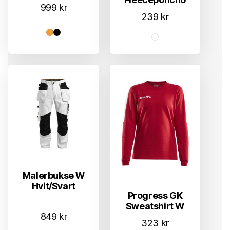
999
kr
239
kr
Malerbukse W
Hvit/Svart
Progress GK
Sweatshirt W
849
kr
323
kr