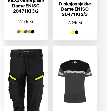
6424 Vinterjakke
Funksjonsjakke
Dame EN ISO
Dame EN ISO
20471 Kl 3/2
20471 Kl 2/3
2.179
kr
2.199
kr