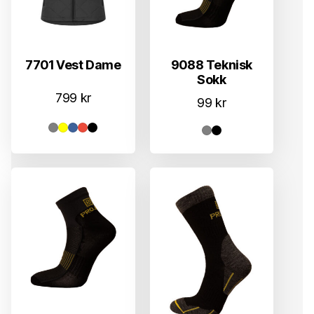
9088 Teknisk
7701 Vest Dame
Sokk
799
kr
99
kr