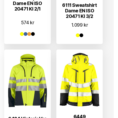
Dame EN ISO
6111 Sweatshirt
20471 Kl 2/1
Dame EN ISO
20471 Kl 3/2
574
kr
1.099
kr
6449