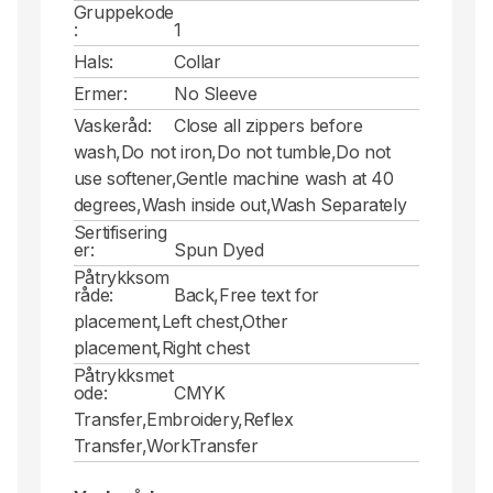
Gruppekode
:
1
Hals:
Collar
Ermer:
No Sleeve
Vaskeråd:
Close all zippers before
wash,Do not iron,Do not tumble,Do not
use softener,Gentle machine wash at 40
degrees,Wash inside out,Wash Separately
Sertifisering
er:
Spun Dyed
Påtrykksom
råde:
Back,Free text for
placement,Left chest,Other
placement,Right chest
Påtrykksmet
ode:
CMYK
Transfer,Embroidery,Reflex
Transfer,WorkTransfer