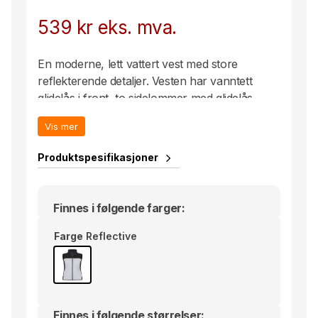
539
kr
eks. mva.
En moderne, lett vattert vest med store
reflekterende detaljer. Vesten har vanntett
glidelås i front, to sidelommer med glidelås,
skjult brystlomme og to innerlommer.
Vis mer
Inkluderer en smart øretelefonløsning og
avtagbar etikett i nakken.
Produktspesifikasjoner
Finnes i følgende farger:
Farge
Reflective
Finnes i følgende størrelser: