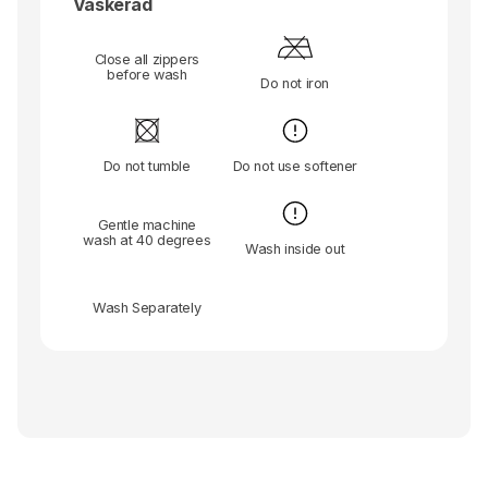
Vaskeråd
Close all zippers
before wash
Do not iron
Do not tumble
Do not use softener
Gentle machine
wash at 40 degrees
Wash inside out
Wash Separately