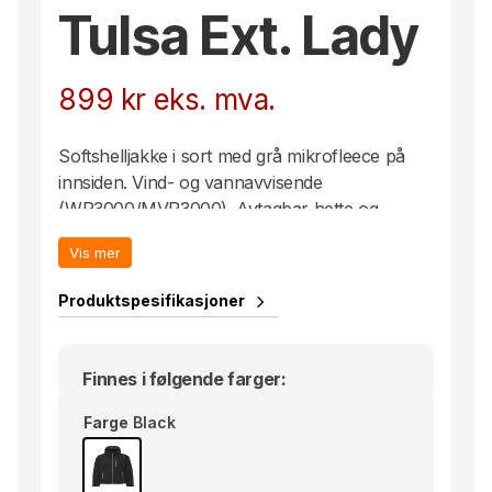
Tulsa Ext. Lady
899
kr
eks. mva.
Softshelljakke i sort med grå mikrofleece på
innsiden. Vind- og vannavvisende
(WP3000/MVP3000). Avtagbar hette og
justerbare ermeavslutninger. Elastisk snøring i
Vis mer
hette og nederkant. Bryst- og frontlomme,
samt innerlomme. YKK-glidelåser. Bionic Finish
Produktspesifikasjoner
Eco.
Finnes i følgende farger:
Farge
Black