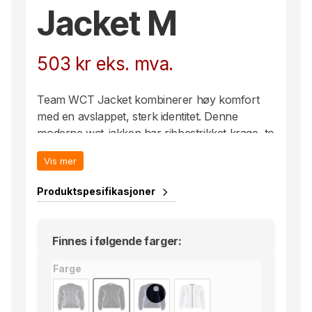
Jacket M
503
kr
eks. mva.
Team WCT Jacket kombinerer høy komfort
med en avslappet, sterk identitet. Denne
moderne wct-jakken har ribbestrikket krage, to
sidelommer og stilrene striper på ermene.
Vis mer
• Moderne passform
• To sidelommer med glidelås
Produktspesifikasjoner
Finnes i følgende farger:
Farge