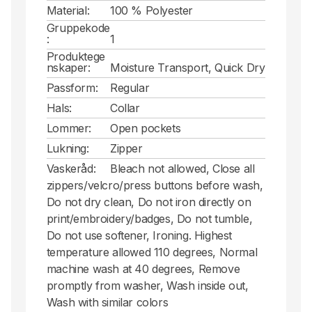
Material:
100 % Polyester
Gruppekode
:
1
Produktege
nskaper:
Moisture Transport, Quick Dry
Passform:
Regular
Hals:
Collar
Lommer:
Open pockets
Lukning:
Zipper
Vaskeråd:
Bleach not allowed, Close all
zippers/velcro/press buttons before wash,
Do not dry clean, Do not iron directly on
print/embroidery/badges, Do not tumble,
Do not use softener, Ironing. Highest
temperature allowed 110 degrees, Normal
machine wash at 40 degrees, Remove
promptly from washer, Wash inside out,
Wash with similar colors