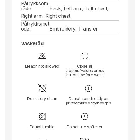
Påtrykksom
råde:
Back, Left arm, Left chest,
Right arm, Right chest
Påtrykksmet
ode:
Embroidery, Transfer
Vaskeråd
Bleach not allowed
Close all
zippers/velcro/press
buttons before wash
Do not dry clean
Do not iron directly on
print/embroidery/badges
Do not tumble
Do not use softener