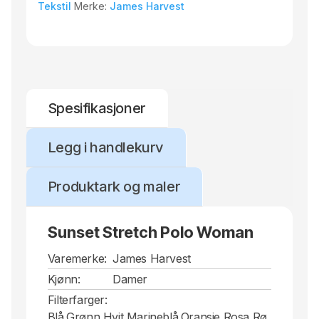
Tekstil
Merke:
James Harvest
Spesifikasjoner
Legg i handlekurv
Produktark og maler
Sunset Stretch Polo Woman
Varemerke:
James Harvest
Kjønn:
Damer
Filterfarger:
Blå,Grønn,Hvit,Marineblå,Oransje,Rosa,Rø