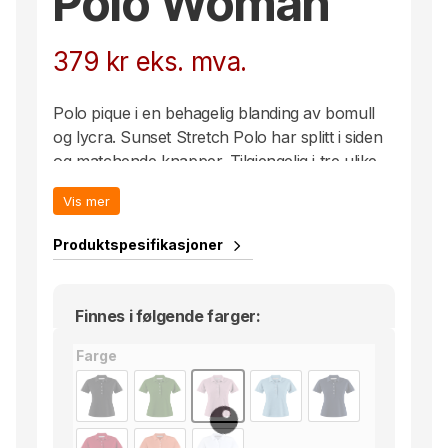
Polo Woman
379
kr
eks. mva.
Polo pique i en behagelig blanding av bomull
og lycra. Sunset Stretch Polo har splitt i siden
og matchende knapper. Tilgjengelig i tre ulike
modeller; tradisjonell regular fit, moderne slim
Vis mer
fit og en forsiktig innsvinget damemodell.
Produktspesifikasjoner
Finnes i følgende farger:
Farge