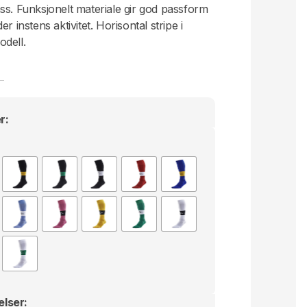
ss. Funksjonelt materiale gir god passform
r instens aktivitet. Horisontal stripe i
dell.
r:
elser: