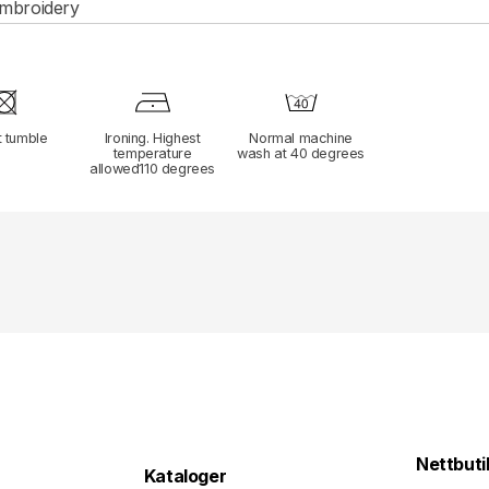
mbroidery
t tumble
Ironing. Highest
Normal machine
temperature
wash at 40 degrees
allowed110 degrees
Nettbuti
Kataloger