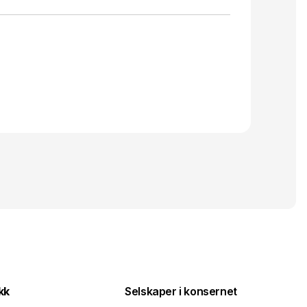
kk
Selskaper i konsernet