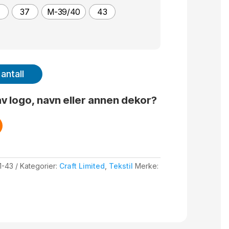
4
37
M-39/40
43
antall
v logo, navn eller annen dekor?
1-43
Kategorier:
Craft Limited
,
Tekstil
Merke: