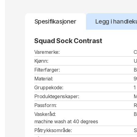
Spesifikasjoner
Legg i handlek
Squad Sock Contrast
Varemerke:
C
Kjønn:
U
Filterfarger:
B
Material:
9
Gruppekode:
1
Produktegenskaper:
M
Passform:
R
Vaskeråd:
B
machine wash at 40 degrees
Påtrykksområde:
S