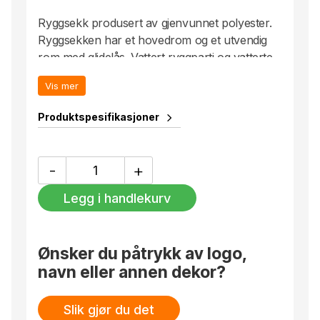
Ryggsekk produsert av gjenvunnet polyester.
Ryggsekken har et hovedrom og et utvendig
rom med glidelås. Vattert ryggparti og vatterte
justerbare skulderreimer. Bærehåndtak på
Vis mer
toppen.
Trykk: Kode 11
Produktspesifikasjoner
Utgående produkt : Nedsatt pris på nett!! Ingen
returrett – gjelder så langt lageret rekker.
Spirit
-
+
ryggsekk,
svart
Legg i handlekurv
antall
Ønsker du påtrykk av logo,
navn eller annen dekor?
Slik gjør du det