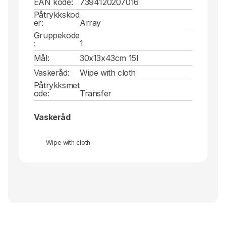
EAN kode:
7394120207016
Påtrykkskod
er:
Array
Gruppekode
:
1
Mål:
30x13x43cm 15l
Vaskeråd:
Wipe with cloth
Påtrykksmet
ode:
Transfer
Vaskeråd
Wipe with cloth