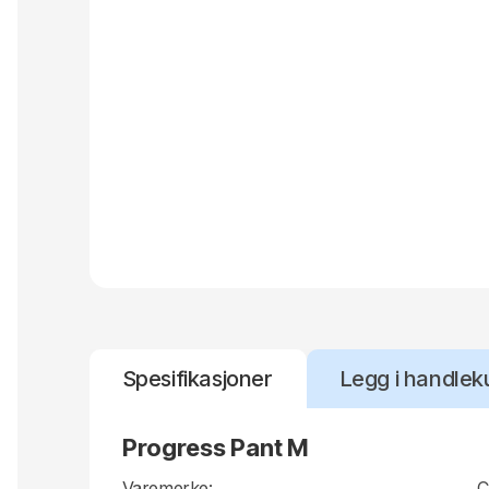
Spesifikasjoner
Legg i handlek
Progress Pant M
Varemerke:
C