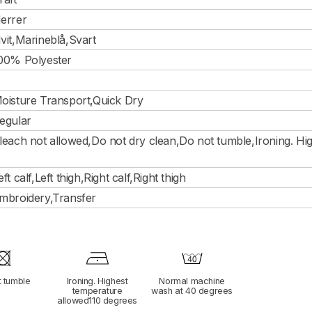
errer
vit,Marineblå,Svart
00% Polyester
oisture Transport,Quick Dry
egular
leach not allowed,Do not dry clean,Do not tumble,Ironing. H
eft calf,Left thigh,Right calf,Right thigh
mbroidery,Transfer
t tumble
Ironing. Highest
Normal machine
temperature
wash at 40 degrees
allowed110 degrees