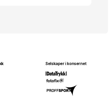
kk
Selskaper i konsernet