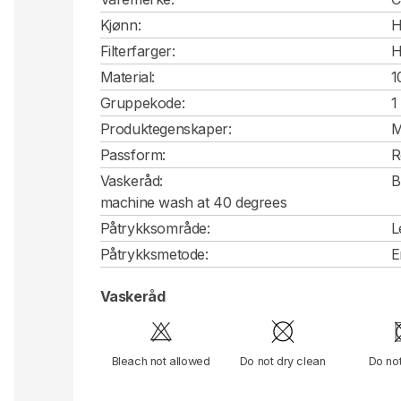
Kjønn:
H
Filterfarger:
H
Material:
1
Gruppekode:
1
Produktegenskaper:
M
Passform:
R
Vaskeråd:
B
machine wash at 40 degrees
Påtrykksområde:
L
Påtrykksmetode:
E
Vaskeråd
Bleach not allowed
Do not dry clean
Do no