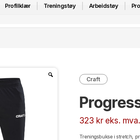
Profilklær
Treningstøy
Arbeidstøy
Pro
Craft
Progress
323
kr
eks. mva
Treningsbukse i stretch, p