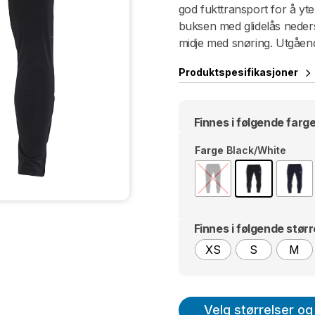
god fukttransport for å yt
buksen med glidelås neders
midje med snøring. Utgåen
Produktspesifikasjoner
Finnes i følgende farge
Farge
Black/White
Finnes i følgende størr
XS
S
M
Velg størrelser og 