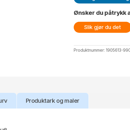
Ønsker du påtrykk a
Slik gjør du det
Produktnummer:
1905613-99
urv
Produktark og maler
raft