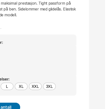
e maksimal prestasjon. Tight passform på
t på ben. Sidelommer med glidelås. Elastisk
de modell.
r:
elser:
L
XL
XXL
3XL
antall