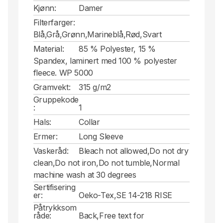
Kjønn:
Damer
Filterfarger:
Blå,Grå,Grønn,Marineblå,Rød,Svart
Material:
85 % Polyester, 15 %
Spandex, laminert med 100 % polyester
fleece. WP 5000
Gramvekt:
315 g/m2
Gruppekode
:
1
Hals:
Collar
Ermer:
Long Sleeve
Vaskeråd:
Bleach not allowed,Do not dry
clean,Do not iron,Do not tumble,Normal
machine wash at 30 degrees
Sertifisering
er:
Oeko-Tex,SE 14-218 RISE
Påtrykksom
råde:
Back,Free text for