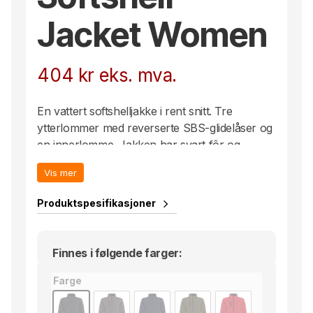
Jacket Women
404
kr
eks. mva.
En vattert softshelljakke i rent snitt. Tre
ytterlommer med reverserte SBS-glidelåser og
en innerlomme. Jakken har svart fôr og
broderingslomme med glidelås. Avtagbar etikett
Vis mer
i nakken.
Produktspesifikasjoner
Finnes i følgende farger:
Farge