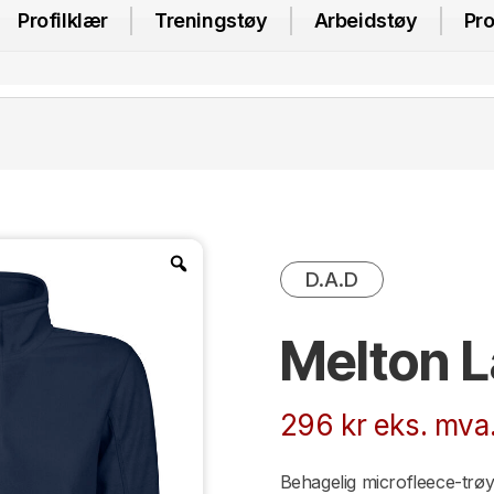
Profilklær
Treningstøy
Arbeidstøy
Pro
D.A.D
Melton L
296
kr
eks. mva
Behagelig microfleece-trøy