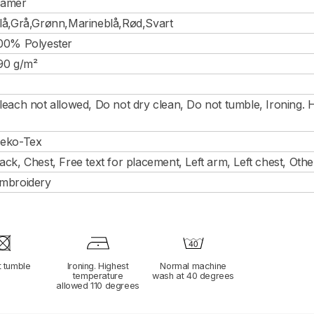
amer
lå,Grå,Grønn,Marineblå,Rød,Svart
00% Polyester
90 g/m²
leach not allowed, Do not dry clean, Do not tumble, Ironing. 
eko-Tex
ack, Chest, Free text for placement, Left arm, Left chest, Oth
mbroidery
t tumble
Ironing. Highest
Normal machine
temperature
wash at 40 degrees
allowed 110 degrees