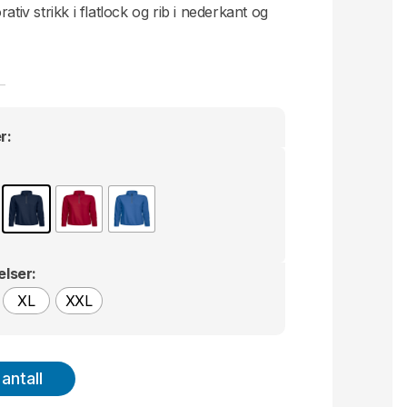
ativ strikk i flatlock og rib i nederkant og
r:
elser:
XL
XXL
antall