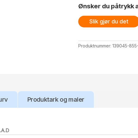
Ønsker du påtrykk a
Slik gjør du det
Produktnummer:
139045-855
urv
Produktark og maler
.A.D