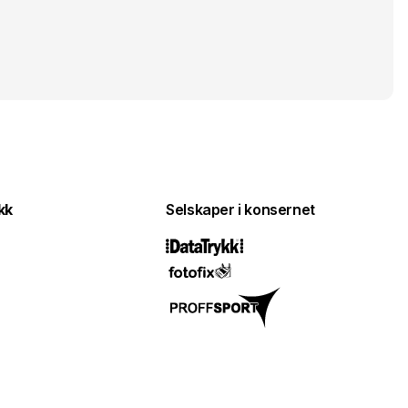
kk
Selskaper i konsernet