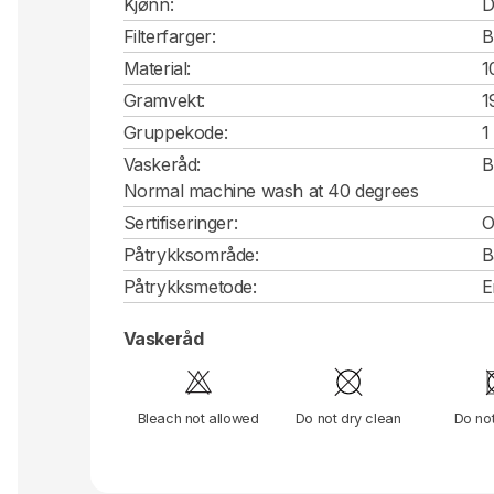
Kjønn:
D
Filterfarger:
B
Material:
1
Gramvekt:
1
Gruppekode:
1
Vaskeråd:
B
Normal machine wash at 40 degrees
Sertifiseringer:
O
Påtrykksområde:
B
Påtrykksmetode:
E
Vaskeråd
Bleach not allowed
Do not dry clean
Do no