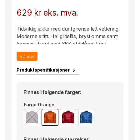
629
kr
eks. mva.
Tidsriktig jakke med dunlignende lett vattering.
Moderne snitt. Hel glidelås, brystlomme samt
lommer i front med YKK-glidelåser. Fôr i
appelerende og avvikende farger. Ønskes fôr i
Vis mer
ton-i-ton velg; 290 orange eller 460 rød. Smal
ribb i nederkant og ermene.
Produktspesifikasjoner
Finnes i følgende farger:
Farge
Orange
Finnes i følgende størrelser: