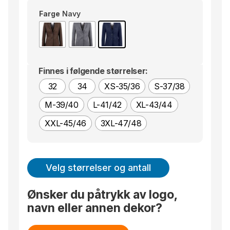
Farge
Navy
Finnes i følgende størrelser:
32
34
XS-35/36
S-37/38
M-39/40
L-41/42
XL-43/44
XXL-45/46
3XL-47/48
Velg størrelser og antall
Ønsker du påtrykk av logo,
navn eller annen dekor?