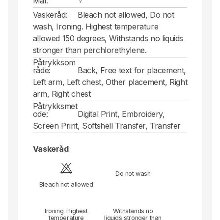
Mål:
♀
Vaskeråd:
Bleach not allowed, Do not
wash, Ironing. Highest temperature
allowed 150 degrees, Withstands no liquids
stronger than perchlorethylene.
Påtrykksom
råde:
Back, Free text for placement,
Left arm, Left chest, Other placement, Right
arm, Right chest
Påtrykksmet
ode:
Digital Print, Embroidery,
Screen Print, Softshell Transfer, Transfer
Vaskeråd
Do not wash
Bleach not allowed
Ironing. Highest
Withstands no
temperature
liquids stronger than