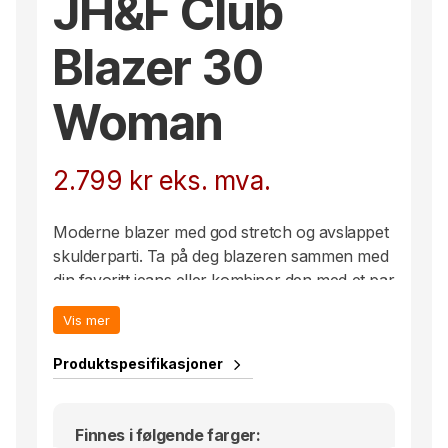
JH&F Club
Blazer 30
Woman
2.799
kr
eks. mva.
Moderne blazer med god stretch og avslappet
skulderparti. Ta på deg blazeren sammen med
din favoritt jeans eller kombiner den med et par
grå klassiske bukser for et mer formelt uttrykk.
Vis mer
Produktspesifikasjoner
Finnes i følgende farger: