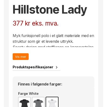
Hillstone Lady
377
kr
eks. mva.
Myk funksjonell polo i et glatt materiale med en
struktur som gir et levende uttrykk.
Sporty design med stoffkrage og knappestolpe
med tre diskret trykknapper. Rette ermer og
Vis mer
søm i nederkant.
Produktspesifikasjoner
Finnes i følgende farger:
Farge
White