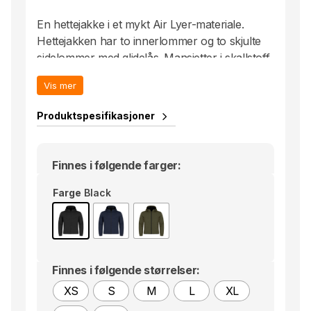
En hettejakke i et mykt Air Lyer-materiale.
Hettejakken har to innerlommer og to skjulte
sidelommer med glidelås. Mansjetter i skallstoff,
nederkant med elastisk tape. Låsbar snøring til
Vis mer
den justerbare hetten. Polyesteren som er
brukt i hettejakken er resirkulert. Lett avtagbar
Produktspesifikasjoner
etikett for rebranding.
Finnes i følgende farger:
Farge
Black
Finnes i følgende størrelser:
XS
S
M
L
XL