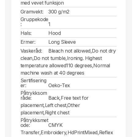
med vevet funksjon
Gramvekt:
300 g/m2
Gruppekode
:
1
Hals:
Hood
Ermer:
Long Sleeve
Vaskeråd:
Bleach not allowed,Do not dry
clean,Do not tumble,Ironing. Highest
temperature allowed110 degrees,Normal
machine wash at 40 degrees
Sertifisering
er:
Oeko-Tex
Påtrykksom
råde:
Back,Free text for
placement,Left chest,Other
placement,Right chest
Påtrykksmet
ode:
CMYK
Transfer,Embroidery,HdPrintMixed,Reflex