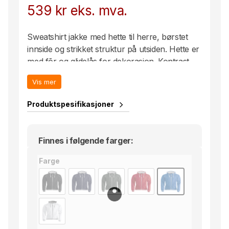
539
kr
eks. mva.
Sweatshirt jakke med hette til herre, børstet
innside og strikket struktur på utsiden. Hette er
med fõr og glidelås for dekorasjon. Kontrast
farge på innside hette, piping, stripe på ribb og
Vis mer
glidelås i front.
Produktspesifikasjoner
Finnes i følgende farger:
Farge